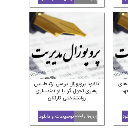
 های
دانلود پروپوزال بررسی ارتباط بین
عهد
رهبری تحول گرا با توانمندسازی
روانشناختی کارکنان
ود
توضیحات و دانلود
پروپوزال آماده