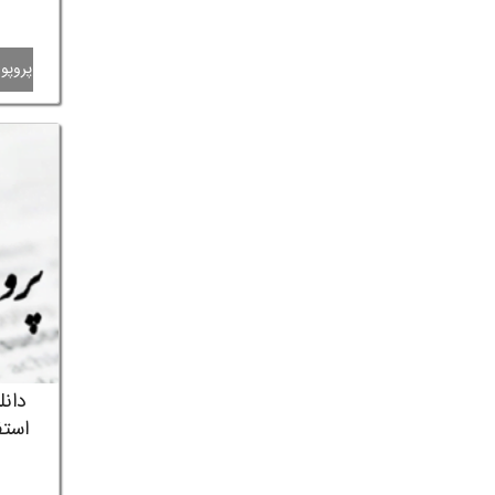
پروپوز
دانل
استف