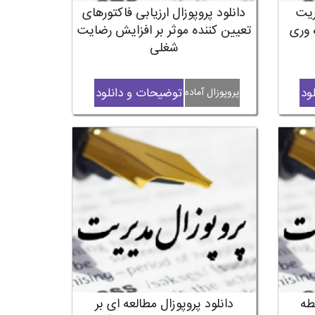
ریت
دانلود پروپوزال ارزیابی فاکتورهای
 وری
تعیین کننده موثر بر افزایش رضایت
شغلی
ود
توضیحات و دانلود
پروپوزال آماده
بطه
دانلود پروپوزال مطالعه ای بر