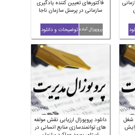
زمانی
فاکتورهای تعیین کننده یادگیری
سازمانی در پرسنل سازمان ناجا
ود
توضیحات و دانلود
پروپوزال آماده
 شغل
دانلود پروپوزال ارزیابی نقش مولفه
زایش
های توانمندسازی منابع انسانی در