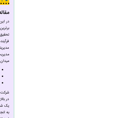
مقاله ISI حسابداری مدیریت ا
برترین
تحقیق 
فرآیند
مدیریت
مدیریت
میدان 
شرکت ه
در بالا
به انج