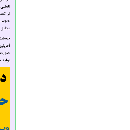
از کسب
حجم-سو
تحلیل 
حسابدا
آفرینی
صورت ت
تولید 