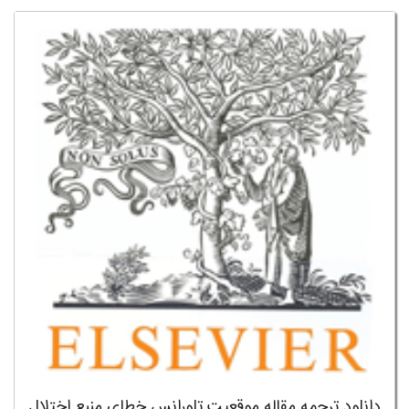
دانلود ترجمه مقاله موقعیت تلورانس خطای منبع اختلال