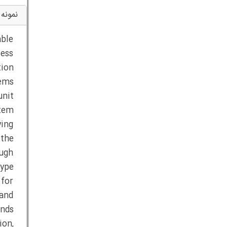
نمونه 
able
sess
tion
tems
unit
stem
ying
 the
ough
type
 for
 and
ands
ion,