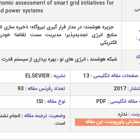
omic assessment of smart grid initiatives for
سی
nd power systems
جزیره هوشمند؛ در مدار قرار گیری نیروگاه؛ ذخیره سازی ان
منابع انرژی تجدیدپذیر؛ مدیریت سمت تقاضا؛ خودر
:
الکتریکی
ی
شبکه هوشمند ، انرژی های نو ، بهره برداری از سیستم قدرت
 صفحات مقاله انگلیسی :
13
نشریه :
ELSEVIER
تشار :
2017
تعداد رفرنس مقاله :
93
مقاله انگلیسی :
PDF
نوع مقاله :
ISI
ینت :
ندارد
وضعیت ترجمه مقاله :
انجام نشد
فارش پاورپوینت این مقاله
است.