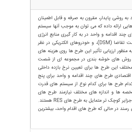
به روشی پایدار، مقرون به صرفه و قابل اطمینان
هایی ارائه داده که می توان به موجب آنها سیستم
چند اقدامه و واحد در به کار گیری منابع انرژی
تجدیدپذیر (RES)، سیستم های ذخیره سازی انرژی (ESS)، مدیریت سمت تقاضا (DSM)، و خودروهای الکتریکی در نظر
ه منظور ارزیابی تأثیر این طرح ها روی هزینه های
 از روش های خوشه بندی در مجموعه ای از شصت
تلف این طرح ها برای تعیین نرخ بازده داخلی
. ارزیابی اقتصادی طرح های چند اقدامه و واحد برای پنج
م طرح ها برای کدام نوع از سیستم های قدرت
خصه ها و اندازه های مختلف نیازمند طرح های
مختلفی هستند. جزایر بزرگ تر تمایل به طرح های DSM دارند در حالی که جزایر کوچک تر متمایل به طرح های RES هستند.
رسند در حالی که طرح های اقدام واحد، بیشترین