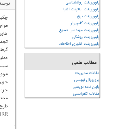
پاورپوینت روانشناسی
ترجمه
پاورپوینت اینترنت اشیا
پاورپوینت برق
چکید
پاورپوینت کامپیوتر
مواج
پاورپوینت مهندسی صنایع
های 
پاورپوینت پزشکی
پاورپوینت فناوری اطلاعات
گرفت
عملی
مطالب علمی
سیست
مقالات مدیریت
پروپوزال نویسی
جزیر
پایان نامه نویسی
جزیر
مقالات کنفرانسی
طرح 
IRR را دارند.