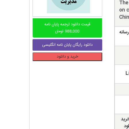
The 
on 
Chin
قیمت دانلود ترجمه پایان نامه
988,000
تومان
سانه
دانلود رایگان پایان نامه انگلیسی
دانلود
خرید و دانلود
پایان
نامه
تاثیر
رسانه
های
اجتماعی
بر
رفتار
خرید
خرید
سبز
ود