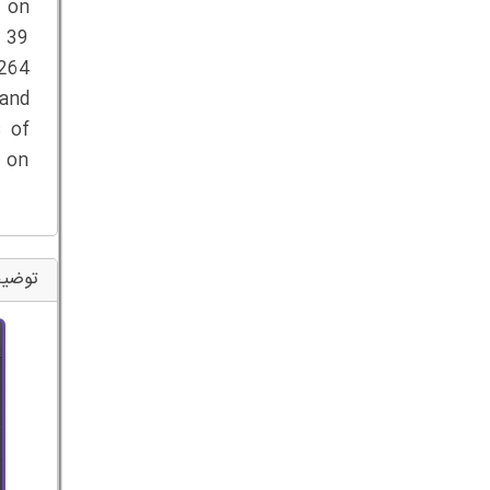
t on
o 39
 264
 and
s of
t on
توضی