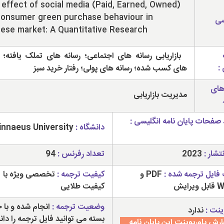
effect of social media (Paid, Earned, Owned)
consumer green purchase behaviour in
سی
ese market: A Quantitative Research
بازاریابی رسانه های اجتماعی؛ رسانه های تملک یافته؛ ر
:
های کسب شده؛ رسانه های پولی؛ رفتار خرید سبز
های
مدیریت بازاریابی
 صفحات پایان نامه انگلیسی :
دانشگاه :
Linnaeus University
تشار :
2023
تعداد رفرنس :
94
فایل ترجمه شده :
PDF و
کیفیت ترجمه :
تخصصی ویژه با
رایش
کیفیت طلایی
وضعیت ترجمه :
انجام شده و با 
ینت :
ندارد
بسته می توانید فایل ترجمه را دانل
رش پاورپوینت این پایان نامه