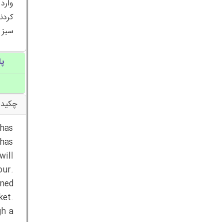
کردن
سبز 
پا
چکیده
has
 has
will
our.
rned
et.
gh a