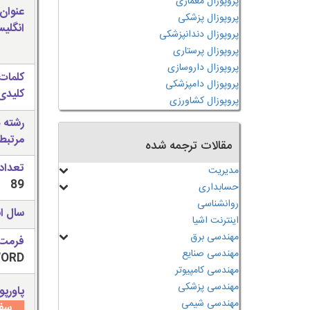
پروپوزال معماری
عنوان
پروپوزال پزشکی
انگلی
پروپوزال دندانپزشکی
پروپوزال پرستاری
پروپوزال داروسازی
کلمات
پروپوزال دامپزشکی
کلیدی 
پروپوزال کشاورزی
رشته 
مرتبط
مقالات ترجمه شده
تعداد
مدیریت
89
حسابداری
روانشناسی
سال ان
اینترنت اشیا
مهندسی برق
فرمت 
مهندسی صنایع
WORD قابل وی
مهندسی کامپیوتر
مهندسی پزشکی
پاورپو
مهندسی شیمی
سفا