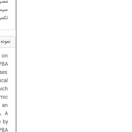
سپس 
تکمیلی 2، الزامات مربوط به روش حسابداری 
نمونه 
s on
 PBA
ses:
ical
hich
omic
f an
A. A
e by
 PBA