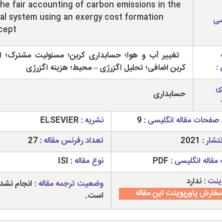
he fair accounting of carbon emissions in the
al system using an exergy cost formation
سی
cept
تغییر آب و هوا؛ حسابداری کربن؛ مسئولیت مشترک؛ ان
:
کربن اضافی؛ تحلیل اگزرژی – محیط؛ هزینه اگزرژی
ی
حسابداری
 صفحات مقاله انگلیسی :
9
نشریه :
ELSEVIER
تشار :
2021
تعداد رفرنس مقاله :
27
مقاله انگلیسی :
PDF
نوع مقاله :
ISI
ینت :
ندارد
وضعیت ترجمه مقاله :
انجام نشد
فارش پاورپوینت این مقاله
است.