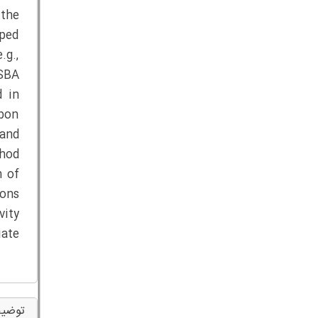
 the
oped
.g.,
 SBA
d in
rbon
and
thod
n of
ons
vity
iate
توضیح