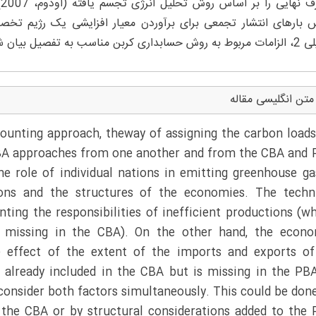
بارهای انتشار تجمعی برای برآوردن معیار افزایشی یک رژیم ت
کربن مناسب به تفصیل بیان شده است.
متن انگلیسی مقاله
ounting approach, theway of assigning the carbon load
 SBA approaches from one another and from the CBA and
he role of individual nations in emitting greenhouse ga
tions and the structures of the economies. The techn
unting the responsibilities of inefficient productions (w
s missing in the CBA). On the other hand, the econ
he effect of the extent of the imports and exports o
 already included in the CBA but is missing in the PB
onsider both factors simultaneously. This could be don
 the CBA or by structural considerations added to the