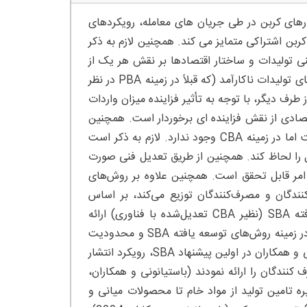
های کربن در طی جریان های معامله، رویکردهای
و PBA در هر رویکرد حسابداری کربن اشتراکی متمایز می کند. همچنین لازم به ذکر
نی تولیدات و ساختار اقتصادها بر نقش هر یک از
کشورها تأثیر گذار است. همچنین تاثیر بازده فنی در حسابداری مسئولیت های تولیدات ناکارآمد (که قبلاً در زمینه PBA در نظر
ر اساسی است. از طرف دیگر، با توجه به تأثیر فزاینده میزان واردات
صادی از نقش فزاینده ای برخوردار است. همچنین
لازم به ذکر است که این موضوع قبلا در زمینه PBA در نظر گرفته شده است اما در زمینه CBA وجود ندارد. لازم به ذکر است
 دو عامل را لحاظ کند. همچنین از طریق تعدیل فنی صورت
CB یا ملاحظات ساختاری انجام شده در حسابداری PBA این امر قابل تحقق است. همچنین علاوه بر روش‌های
دکنندگان و مصرف‌کنندگان توزیع می‌کند، بر اساس
تنظیمات فنی صورت گرفته در رویکرد CBA گروهی از روش‌های توسعه‌یافته SBA (نظیر CBA تعدیل‌شده با فناوری) ارائه
شده‌اند کاندر و همکاران (2015). در بخش تکمیلی 1، مقدمه ‌ای مختصر در زمینه روش‌های توسعه ‌یافته SBA و محدودیت
‌های آنها در زمینه پیاده سازی و سیاست‌ گذاری ارائه شده است. باستیانونی و همکاران در اولین پیشنهاد SBA، رویکرد انتشار
صرف کنندگان را ارائه نمودند (باستیانونی و همکاران،
یره تامین تولید از مواد خام تا محصولات میانی و