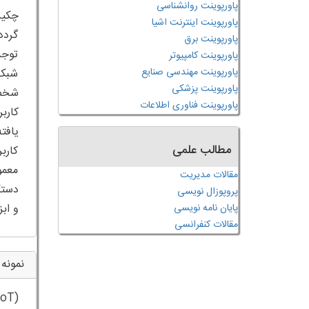
پاورپوینت روانشناسی
پاورپوینت اینترنت اشیا
گردد
پاورپوینت برق
توجه
پاورپوینت کامپیوتر
پاورپوینت مهندسی صنایع
شبکه
پاورپوینت پزشکی
شخص 
پاورپوینت فناوری اطلاعات
کارب
یافت
مطالب علمی
کارب
معمو
مقالات مدیریت
پروپوزال نویسی
و ابزاری
پایان نامه نویسی
مقالات کنفرانسی
نمونه 
IoT)