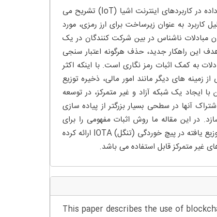
چکیده – در این مقاله استفاده از فناوری بلاک چین به عنوان ارائه دهنده داده در کاربردهای اینترنت اشیا (IoT) تشریح می
 کاربرد به عنوان زیرساخت برای ارز رمزی، مورد
ان مبادلات ناشناس در بین شرکت کنندگان در یک
. هدف این راهکار جدید، حذف هرگونه اعتبار سنجی
ات به کمک اثبات رمز نگاری است. با اینکه اکثر
ز زمینه های دیگر مانند امور مالی، ذخیره توزیع
 با ایجاد یک شبکه آزاد و غیر متمرکز، در توسعه
شتراک آنها در سطحی بسیار بزرگتر از پیاده سازی
د. در این مقاله ما روش اثبات مفهومی را برای
دستگاه های فیلد جهت ذخیره سازی و اشتراک داده ها با استفاده از لجر توزیع یافته در پیچ خوردگی (تنگل) IOTA ارائه کرده
This paper describes the use of blockcha