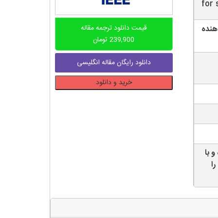
for 
قیمت دانلود ترجمه مقاله
دهنده
239,900
تومان
دانلود رایگان مقاله انگلیسی
دانلود
خرید و دانلود
ترجمه
مقاله
ارائه
دهنده
داده
بلاک
و با
چین
را
و
اینترنت
اشیا
در