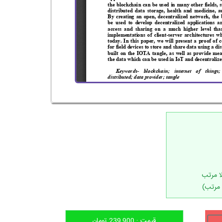
 مرتب)
قیمت :
239,900
تومان