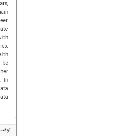
ars,
ain
eer
nate
with
ies,
alth
n be
gher
. In
data
data
توضیح