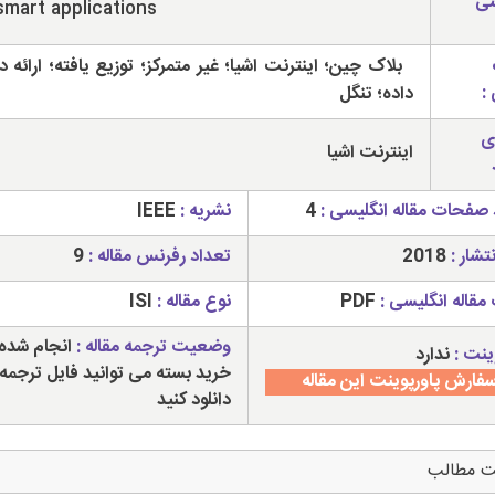
سی
smart applications
بلاک چین؛ اینترنت اشیا؛ غیر متمرکز؛ توزیع یافته؛ ارائه 
:
داده؛ تنگل
ی
اینترنت اشیا
 صفحات مقاله انگلیسی :
4
نشریه :
IEEE
تشار :
2018
تعداد رفرنس مقاله :
9
مقاله انگلیسی :
PDF
نوع مقاله :
ISI
وضعیت ترجمه مقاله :
انجام شده 
ینت :
ندارد
خرید بسته می توانید فایل ترجمه 
فارش پاورپوینت این مقاله
دانلود کنید
ت مطالب