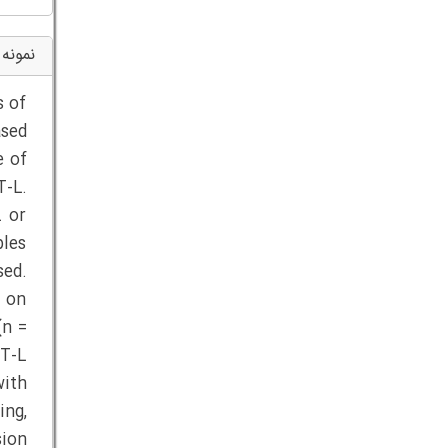
نمونه 
s of
ased
e of
T-L.
L or
bles
sed.
 on
(n =
CT-L
with
ing,
sion