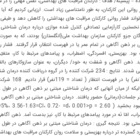
ه – پیشینه/ هدف : کارکنان مراقبت های بهداشتی، نقش مهمی را در سل
 روانی این کارکنان، به طور نامتناسبی زیاد است. ارزیابی کردیم که آی
واند فشار روانی کارکنان مراقبت های بهداشتی را کاهش دهد و طیفی ا
نخستین کارآزمایی تصادفی کنترل شده موازی درباره درمان شناختی
ی بر ذهن آگاهی در تمام عمر یا در فهرست انتظار، قرار گرفتند. فشار ر
ه بود. بهزیستی، افسردگی، اضطراب، و پیامدهای مرتبط با کار، متغیّ
د. ذهن آگاهی و شفقت به خود/ دیگران، به عنوان سازوکارهای بالقوّ
بررسی شدند. نتایج : 234 شرکت کننده را در گروه دریافت کن
ر جلسات{درمانی} حضور یافتند. درمان شناختی مبتنی بر ذهن آگاهی در
اب، امّا نَه در مورد پیامدهای مرتبط با کار، نیز بدست آمد. ذهن آگا
ستی بود. نتیجه گیری : درمان شناختی مبتنی بر ذهن آگاهی در طول ع
رد گسترده تر درباره بهزیستی و سلامت روان کارکنان مراقبت های بهداش