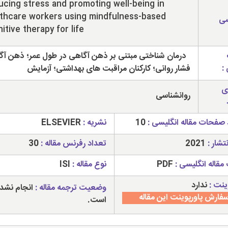
cing stress and promoting well-being in
thcare workers using mindfulness-based
سی
itive therapy for life
درمان شناختی مبتنی بر ذهن آگاهی در طول عمر؛ ذهن آگ
:
فشار روانی؛ کارکنان مراقبت های بهداشتی؛ آزمایش
ی
روانشناسی
 صفحات مقاله انگلیسی :
10
نشریه :
ELSEVIER
تشار :
2021
تعداد رفرنس مقاله :
30
مقاله انگلیسی :
PDF
نوع مقاله :
ISI
ینت :
ندارد
وضعیت ترجمه مقاله :
انجام نشد
فارش پاورپوینت این مقاله
است.