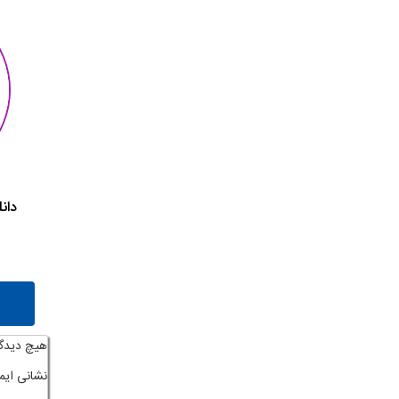
دان
هیچ دیدگ
نشانی ایم