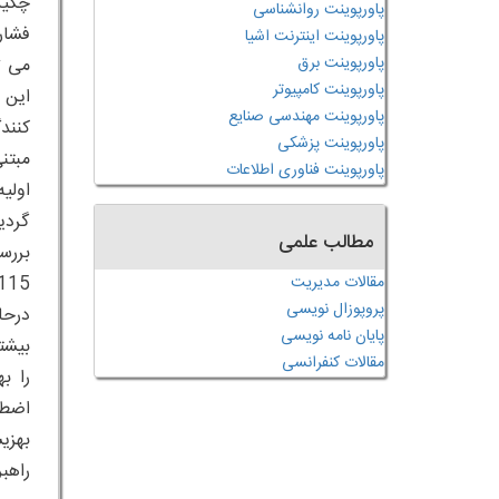
چکید
پاورپوینت روانشناسی
فشار
پاورپوینت اینترنت اشیا
پاورپوینت برق
می ت
پاورپوینت کامپیوتر
این 
پاورپوینت مهندسی صنایع
پاورپوینت پزشکی
مبتن
پاورپوینت فناوری اطلاعات
اولی
گردی
مطالب علمی
مقالات مدیریت
پروپوزال نویسی
پایان نامه نویسی
بیشت
مقالات کنفرانسی
اضطر
بهزی
راهب