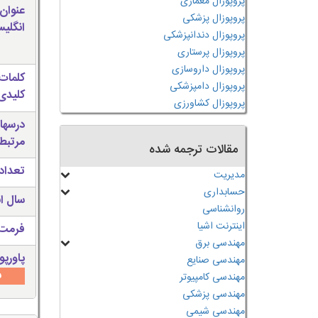
پروپوزال معماری
عنوان
پروپوزال پزشکی
انگلی
پروپوزال دندانپزشکی
پروپوزال پرستاری
پروپوزال داروسازی
کلمات
پروپوزال دامپزشکی
کلیدی 
پروپوزال کشاورزی
درسها
مرتبط
مقالات ترجمه شده
تعداد
مدیریت
حسابداری
سال ان
روانشناسی
اینترنت اشیا
فرمت 
مهندسی برق
پاورپو
مهندسی صنایع
س
مهندسی کامپیوتر
مهندسی پزشکی
مهندسی شیمی