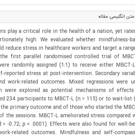
متن انگلیسی مقاله
 play a critical role in the health of a nation, yet rate
ortionately high. We evaluated whether mindfulness-b
ld reduce stress in healthcare workers and target a rang
he first parallel randomised controlled trial of MBC
ere randomly assigned (1:1) to receive either MBCT-
f-reported stress at post-intervention. Secondary varia
 and work-related outcomes. Mixed regressions were u
on were explored as potential mechanisms of effects
ed 234 participants to MBCT-L (n = 115) or to wait-list 
d the primary outcome and of those who started the MB
 of the sessions. MBCT-L ameliorated stress compared 
 = -0.72; p < .0001). Effects were also found for well-be
work-related outcomes. Mindfulness and self-compas