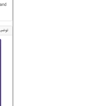
and
توضیح