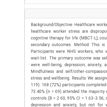
Background/Objective: Healthcare workers
healthcare worker stress are disprop
cognitive therapy for life (MBCT-L), cou
secondary outcomes. Method: This is t
Participants were NHS workers, who w
wait-list. The primary outcome was sel
were well-being, depression, anxiety,
Mindfulness and self/other-compassi
stress and wellbeing. Results: We assign
119). 168 (72%) participants complete
73.40% (n = 69) attended the majority
controls (B = 2.60, 95% CI = 1.63‒3.56; d
depression and anxiety, but not for 