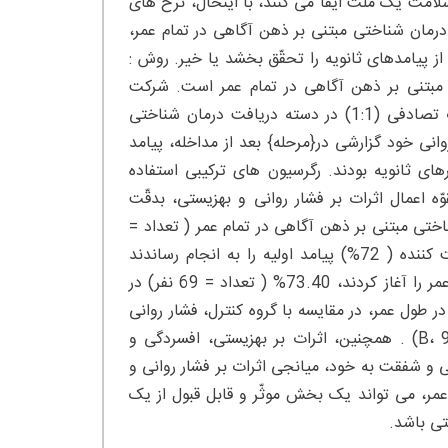
امت یک ملّت ایفا می کنند، با اینحال، نرخ های
ا درمان شناختی مبتنی بر ذهن آگاهی در تمام عمر،
ز پیامدهای ثانویه را تحقّق بخشد یا خیر. روش :
 مبتنی بر ذهن آگاهی در تمام عمر است. شرکت
کنندگان جزو کارکنان سازمان بهداشت ملی{انگلستان} بودند، که به صورت تصادفی (1:1) در دسته دریافت درمان شناختی
وانی خود گزارشی در{مرحله} بعد از مداخله، پیامد
رهای ثانویه بودند. رگرسیون های ترکیبی استفاده
ه اعمال اثرات بر فشار روانی و بهزیستی، بدقّت
نده درمان شناختی مبتنی بر ذهن آگاهی در تمام عمر ( تعداد =
115نفر) یا در فهرست انتظار ( تعداد = 119نفر) قرار دادیم. 168 شرکت کننده ( 72%) پیامد اولیه را به انجام رساندند
درحالیکه از میان آنهایی که درمان شناختی مبتنی بر ذهن آگاهی در طول عمر را آغاز کردند، 73.40% ( تعداد = 69 نفر) در
 طول عمر، در مقایسه با گروه کنترل، فشار روانی
را بهبود بخشید ( 2.60 = B، 95%، 3.56-1.63=CI، 0.72- =d، 0.001>p) . همچنین، اثرات بر بهزیستی، افسردگی و
هی و شفقت به خود، میانجی اثرات بر فشار روانی و
مر، می تواند یک بخش موثّر و قابل قبول از یک
تی باشد.