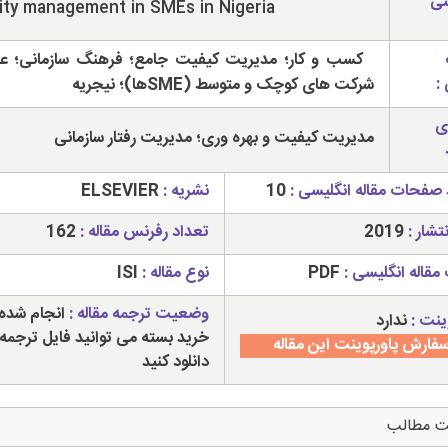
سی
ity management in SMEs in Nigeria
کسب و کار؛ مدیریت کیفیت جامع؛ فرهنگ سازمانی؛ عم
:
شرکت های کوچک و متوسط (SMEها)؛ نیجریه
ی
مدیریت کیفیت و بهره وری؛ مدیریت رفتار سازمانی
 صفحات مقاله انگلیسی :
10
نشریه :
ELSEVIER
تشار :
2019
تعداد رفرنس مقاله :
162
مقاله انگلیسی :
PDF
نوع مقاله :
ISI
وضعیت ترجمه مقاله :
انجام شده 
ینت :
ندارد
خرید بسته می توانید فایل ترجمه 
فارش پاورپوینت این مقاله
دانلود کنید
ت مطالب