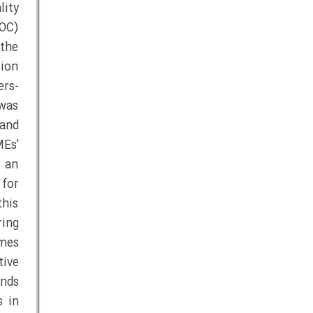
lity
(OC)
the
tion
ers-
 was
 and
Es'
d an
for
this
ing
omes
tive
ands
s in