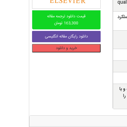
qual
قیمت دانلود ترجمه مقاله
لکرد
163,300
تومان
دانلود رایگان مقاله انگلیسی
دانلود
خرید و دانلود
ترجمه
مقاله
تاثیر
فرهنگ
سازمانی
بر
و با
مدیریت
را
کیفیت
جامع
در
SMEها