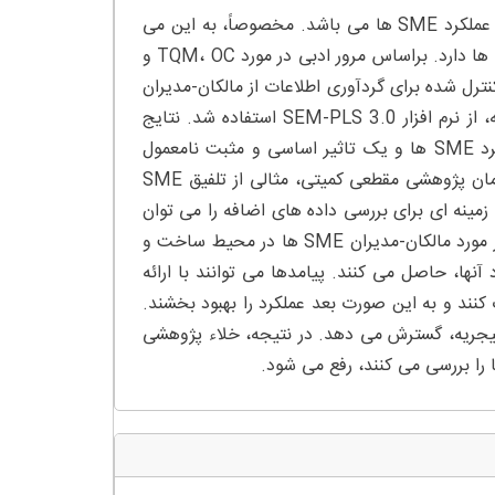
هدف این پژوهش، آزمون مشاهده ای اتصال بین مدیریت کیفیت جامع و عملکرد SME ها می باشد. مخصوصاً، به این می
نگرد که آیا فرهنگ سازمانی (OC) تاثیر بارزی بر رابطه TQM-عملکرد SME ها دارد. براساس مرور ادبی در مورد TQM، OC و
 کنترل شده برای گردآوری اطلاعات از مالکان-مدیران
SME ها در منطقه جنوب غربی نیجریه بکار گرفته شد. در تعیین این رابطه، از نرم افزار SEM-PLS 3.0 استفاده شد. نتایج
قابل سنجش با نشان دادن یک تاثیر مستقیم مثبت TQM و OC بر عملکرد SME ها و یک تاثیر اساسی و مثبت نامعمول
TQM بر عملکرد SME ها از طریق OC، در ادبیات مشارکت می کنند. چیدمان پژوهشی مقطعی کمیتی، مثالی از تلفیق SME
مینه ای برای بررسی داده های اضافه را می توان
برای پژوهش های بعدی مورد استفاده قرار داد. نتایج این بررسی آگاهی در مورد مالکان-مدیران SME ها در محیط ساخت و
زاری برای بهبود عملکرد آنها، حاصل می کنند. پیامدها می توانند با ارائه
به OC ، شرح در مورد تاثیر آن بر اجرای موثر TQM ، کمک کنند و به این صورت بعد عملکرد را بهبود بخشند.
ات TQM را با درک گسترده TQM از دیدگاه SME ها در نیجریه، گسترش می دهد. در نتیجه، خلاء پژوهشی