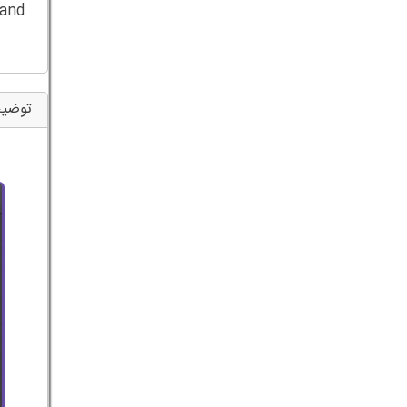
 and
توضیح