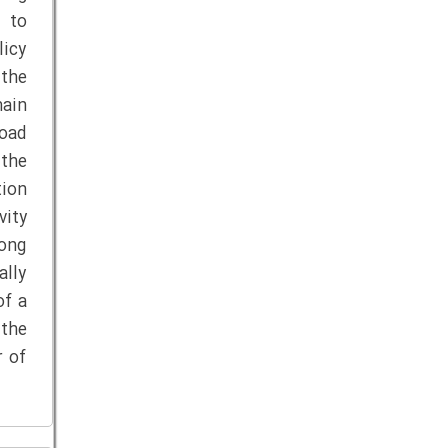
y to
icy
 the
main
road
the
tion
vity
rong
ally
of a
 the
r of