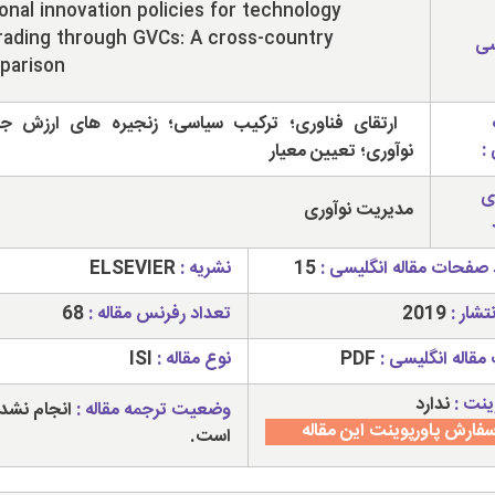
onal innovation policies for technology
ading through GVCs: A cross-country
سی
parison
ارتقای فناوری؛ ترکیب سیاسی؛ زنجیره های ارزش جه
:
نوآوری؛ تعیین معیار
ی
مدیریت نوآوری
 صفحات مقاله انگلیسی :
15
نشریه :
ELSEVIER
تشار :
2019
تعداد رفرنس مقاله :
68
مقاله انگلیسی :
PDF
نوع مقاله :
ISI
ینت :
ندارد
وضعیت ترجمه مقاله :
انجام نشد
فارش پاورپوینت این مقاله
است.