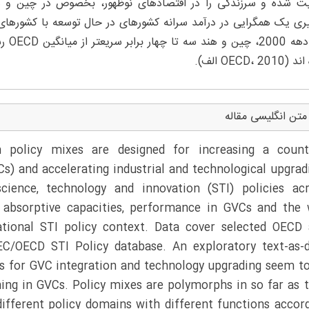
ت شده و سرزندگی را در اقتصادهای نوظهور، بخصوص در چین و هن
طی ده
OECD، 20 الف).
متن انگلیسی مقاله
 policy mixes are designed for increasing a countr
Cs) and accelerating industrial and technological upgrad
ence, technology and innovation (STI) policies acr
y absorptive capacities, performance in GVCs and the
ational STI policy context. Data cover selected OECD
/OECD STI Policy database. An exploratory text-as-
es for GVC integration and technology upgrading seem t
ning in GVCs. Policy mixes are polymorphs in so far as 
ifferent policy domains with different functions accor