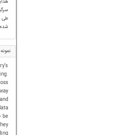
هدای
شده اند (10
نمونه 
y's
ing.
oss
 way
 and
data
o be
they
ding