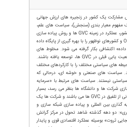
یش مشارکت یک کشور در زنجیره های ارزش جهانی
یک مفهوم معیار بندی (سنجش)، سیاست های علم،
فنآوری و نوآوری (STI) را در بین کشورها، با توجه به ظرفیت های جذبی کشور، عملکرد در زمینه GVC ها و روش پیاده سازی
این سیاست ها در زمینه سیاست STI ملی، مقایسه می کند. داده ها، OECD و کشورهای نوظهور را با بهره گیری از پایگاه داده
 عنوان داده» اکتشافی بکار گرفته می شود. مخلوط های
سیاست ملی برای تلفیق GVC و ارتقاء فنآوری بنظر می رسد براساس موقعیت یابی قبلی در GVC ها، توسعه یافته باشند.
حیطه های سیاستی مختلف را با کارکردهای مختلف
د. سیاست های صنعتی و خوشه ای، درحالی که
ه سیاستی نیستند. سیاست های مرتبط با «سرمایه
ی بین المللی سازی شرکت ها و دانشگاه ها بنظر می رسد، بسیار
مهم باشند. ابزارهای مالی، هنوز محبوب ترین ابزارهای سیاستی برای پشتیبانی از تلفیق در GVC ها می باشند و شرکت ها یک
یه گذاری بین المللی و پیاده سازی شبکه سازی و
وری»: دو دهه گذشته شاهد تحول در مرکز گرانش
ی ثروت» بوسیله عملکرد اقتصادی قوی و پایدار