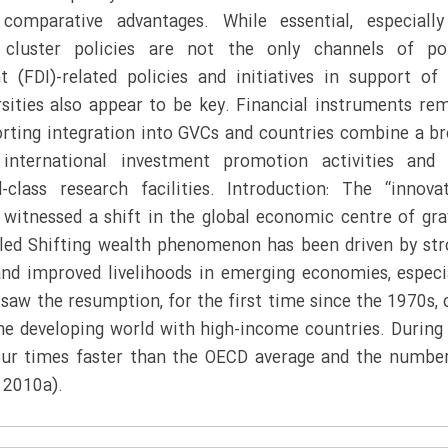
comparative advantages. While essential, especiall
d cluster policies are not the only channels of pol
t (FDI)-related policies and initiatives in support of
rsities also appear to be key. Financial instruments re
orting integration into GVCs and countries combine a b
nternational investment promotion activities and 
lass research facilities. Introduction: The “innova
witnessed a shift in the global economic centre of gra
lled Shifting wealth phenomenon has been driven by st
d improved livelihoods in emerging economies, especi
saw the resumption, for the first time since the 1970s, 
he developing world with high-income countries. During
our times faster than the OECD average and the numbe
 2010a).