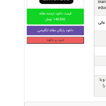
mana
educ
قیمت دانلود ترجمه مقاله
148,800
تومان
عالی
دانلود رایگان مقاله انگلیسی
دانلود
خرید و دانلود
ترجمه
مقاله
تاثیر
مدیریت
دانش
بر
نوآوری
و با
سازمانی
را
در
موسسات
آموزش