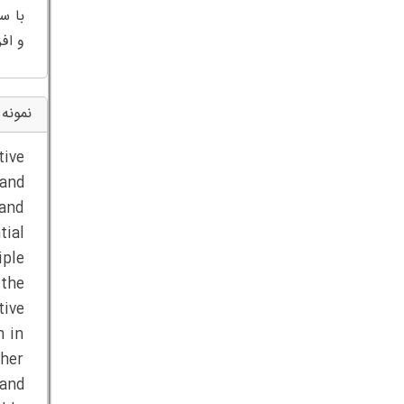
با س
و افز
نمونه 
tive
 and
 and
tial
iple
 the
tive
n in
gher
 and