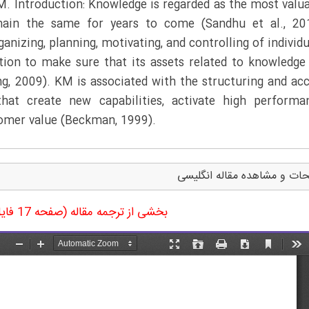
. Introduction: Knowledge is regarded as the most valu
main the same for years to come (Sandhu et al., 20
izing, planning, motivating, and controlling of individu
tion to make sure that its assets related to knowledge
ng, 2009). KM is associated with the structuring and ac
that create new capabilities, activate high performa
omer value (Beckman, 1999).
ات و مشاهده مقاله انگلیسی
بخشی از ترجمه مقاله (صفحه 17 فایل ورد ترجمه)