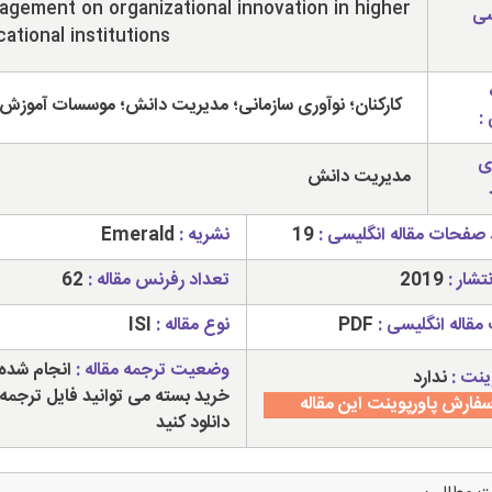
gement on organizational innovation in higher
سی
ational institutions
کارکنان؛ نوآوری سازمانی؛ مدیریت دانش؛ موسسات آموزش 
:
ی
مدیریت دانش
 صفحات مقاله انگلیسی :
19
نشریه :
Emerald
تشار :
2019
تعداد رفرنس مقاله :
62
مقاله انگلیسی :
PDF
نوع مقاله :
ISI
وضعیت ترجمه مقاله :
انجام شده 
ینت :
ندارد
خرید بسته می توانید فایل ترجمه 
فارش پاورپوینت این مقاله
دانلود کنید