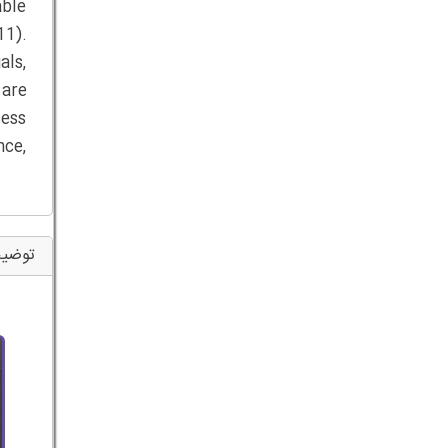
able
11).
als,
 are
cess
nce,
توضیح