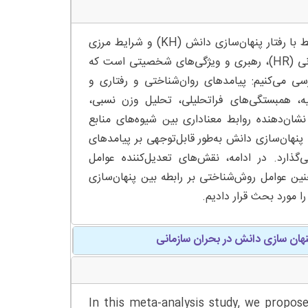
چکیده – در این مطالعه فراتحلیل، چارچوبی جامع برای بررسی عوامل مرتبط با رفتار پنهان‌سازی دانش (KH) و شرایط مرزی
در آن روابط مختلف ارائه می‌دهیم. این عوامل شامل شیوه‌های منابع انسانی (HR)، رهبری و ویژگی‌های شخصیتی است که
سی می‌کنیم: پیامدهای روان‌شناختی و رفتاری و
کرد. با 267 نمونه مستقل از 248 مطالعه اولیه، همبستگی‌های فراتحلیلی، تحلیل وزن نسبی،
 نشان‌دهنده روابط معناداری بین شیوه‌های منابع
هان‌سازی دانش به‌طور قابل‌توجهی بر پیامدهای
گذارد. در ادامه، نقش‌های تعدیل‌کننده عوامل
ین عوامل روش‌شناختی بر رابطه بین پنهان‌سازی
ا مورد بحث قرار دادیم.
پنهان سازی دانش در بحران سازمانی
In this meta-analysis study, we propos