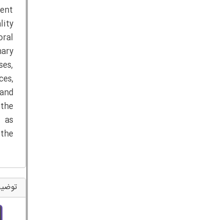
ent
lity
oral
ary
ses,
ces,
 and
the
l as
 the
توضیح