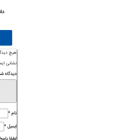
دا
هیچ دیدگ
نشانی ایم
دیدگاه شم
نام
*
ایمیل
*
لطفا پاسخ 