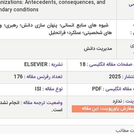
nizations: Antecedents, consequences, and
سی
dary conditions
شیوه های منابع انسانی؛ پنهان سازی دانش؛ رهبری؛ و
:
های شخصیتی؛ عملکرد؛ فراتحلیل
ی
مدیریت دانش
 صفحات مقاله انگلیسی :
18
نشریه :
ELSEVIER
تشار :
2025
تعداد رفرنس مقاله :
176
مقاله انگلیسی :
PDF
نوع مقاله :
ISI
ینت :
ندارد
وضعیت ترجمه مقاله :
انجام نشد
فارش پاورپوینت این مقاله
است.
ت مطالب