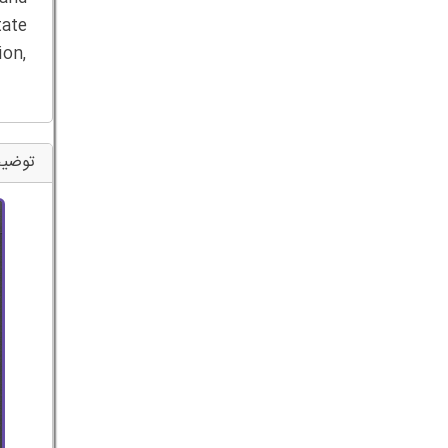
ate
ion,
توضیح