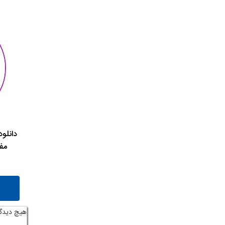
دانلو
مف
هیچ دیدگ