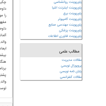
چکید
پاورپوینت روانشناسی
پاورپوینت اینترنت اشیا
داوط
پاورپوینت برق
را م
پاورپوینت کامپیوتر
مفهو
پاورپوینت مهندسی صنایع
داوط
پاورپوینت پزشکی
پاورپوینت فناوری اطلاعات
والد
ابعا
مطالب علمی
بیشت
مقالات مدیریت
هنگا
پروپوزال نویسی
برنا
پایان نامه نویسی
پشتی
مقالات کنفرانسی
والد
توسع