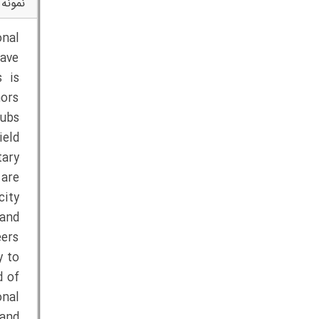
نمونه 
onal
have
s is
hors
lubs
ield
tary
are
city
 and
ers
y to
d of
onal
 and