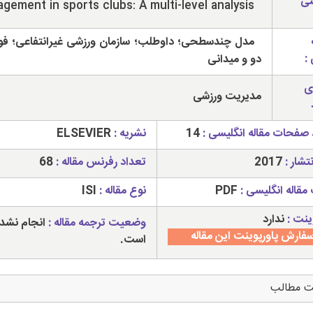
سی
gement in sports clubs: A multi-level analysis
مدل چندسطحی؛ داوطلب؛ سازمان ورزشی غیرانتفاعی؛ فوت
:
دو و میدانی
ی
مدیریت ورزشی
 صفحات مقاله انگلیسی :
14
نشریه :
ELSEVIER
تشار :
2017
تعداد رفرنس مقاله :
68
مقاله انگلیسی :
PDF
نوع مقاله :
ISI
ینت :
ندارد
وضعیت ترجمه مقاله :
انجام نشد
فارش پاورپوینت این مقاله
است.
ت مطالب