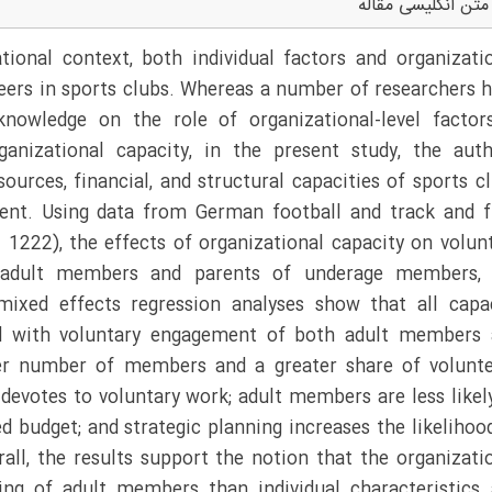
متن انگلیسی مقاله
ional context, both individual factors and organizati
nteers in sports clubs. Whereas a number of researchers 
 knowledge on the role of organizational-level factor
anizational capacity, in the present study, the aut
urces, financial, and structural capacities of sports c
ment. Using data from German football and track and f
 1222), the effects of organizational capacity on volun
 adult members and parents of underage members, 
mixed effects regression analyses show that all capa
ted with voluntary engagement of both adult members
er number of members and a greater share of volunte
devotes to voluntary work; adult members are less likel
d budget; and strategic planning increases the likelihoo
rall, the results support the notion that the organizati
ing of adult members than individual characteristics