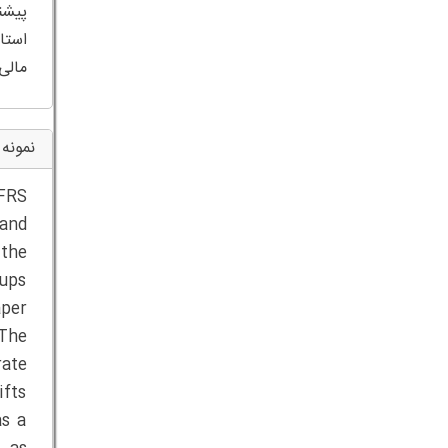
پیشن
استا
مالی به شیو
نمونه 
IFRS
 and
 the
oups
aper
 The
rate
ifts
as a