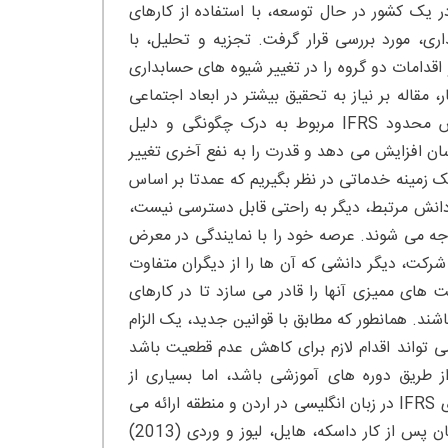
و بررسی و نتیجه گیری: در این مقاله ابعاد اجتماعی اجرای IFRS در یک کشور در حال توسعه، با استفاده از کارهای
، مورد بررسی قرار گرفت. تجزیه و تحلیل، با
دامات دو گروه را در تغییر شیوه های حسابداری
ه نماید. با انجام این کار، مقاله بر نیاز به تحقیق بیشتر در ابعاد اجتماعی
پیاده سازی IFRS تاکید دارد. تجزیه و تحلیل نشان می دهد که آموزش محدود IFRS مربوط به درک چگونگی و دلیل
سان افزایش می دهد و قدرت را به نفع آخری تغییر
ه عنوان یک زمینه خدماتی در نظر بگیریم که عمدتا بر اساس
 دانش مرتبط، دیگر به راحتی قابل دسترسی نیست،
جه می شوند. عرصه خود را با نمایندگی در معرض
شرکت، دیگر دانشی که آن ها را از دیگران متفاوت
 های ممیزی آنها را قادر می سازد تا در کارهای
اشند. همانطور که مطابق با قوانین جدید، یک الزام
می تواند اقدام لازم برای کاهش عدم قطعیت باشد
ز از طریق دوره های آموزشی باشد، اما بسیاری از
حسابداران شرکتی به مانع زبان اشاره می کنند؛ همانطور که بیشتر کلاس های IFRS در زبان انگلیسی در اردن و منطقه ارائه می
شود و ترجمه ها به کندی پیش می روند. یک اقدام دیگر که توسط محققان پس از کار داسکه، هایل، لیوز و وردی (2013)