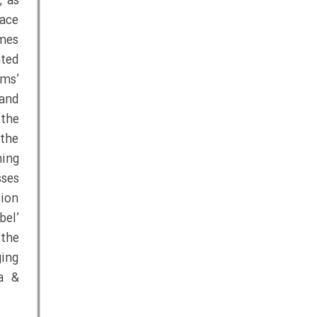
, as
face
omes
nted
rms’
 and
 the
 the
ning
sses
tion
bel’
 the
ging
a &