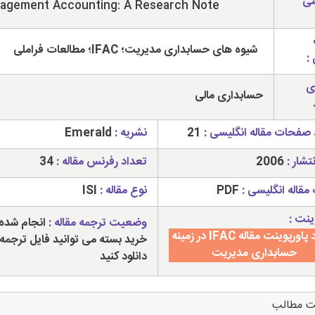
سی
agement Accounting: A Research Note
شیوه های حسابداری مدیریت؛ IFAC؛ مطالعات فراملی
:
ی
حسابداری مالی
 صفحات مقاله انگلیسی :
21
نشریه :
Emerald
تشار :
2006
تعداد رفرنس مقاله :
34
مقاله انگلیسی :
PDF
نوع مقاله :
ISI
ینت :
وضعیت ترجمه مقاله :
انجام شده 
دانلود پاورپوینت مقاله IFAC در زمینه
خرید بسته می توانید فایل ترجمه 
حسابداری مدیریت
دانلود کنید
ت مطالب