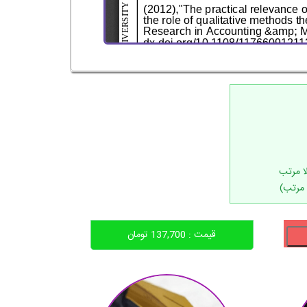
 مرتب)
قیمت :
137,700
تومان