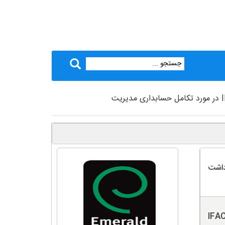
دداشت
IFAC