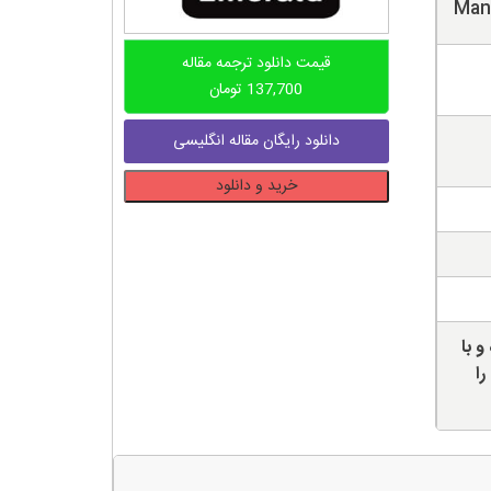
Man
قیمت دانلود ترجمه مقاله
137,700
تومان
دانلود رایگان مقاله انگلیسی
دانلود
خرید و دانلود
ترجمه
مقاله
تعریف
IFAC
در
مورد
و با
تکامل
را
حسابداری
مدیریت
عدد