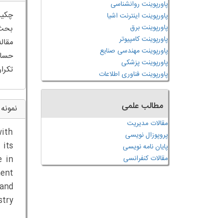
پاورپوینت روانشناسی
پاورپوینت اینترنت اشیا
پاورپوینت برق
بحث 
پاورپوینت کامپیوتر
پاورپوینت مهندسی صنایع
حساب
پاورپوینت پزشکی
تکرا
پاورپوینت فناوری اطلاعات
مطالب علمی
نمونه 
مقالات مدیریت
with
پروپوزال نویسی
 its
پایان نامه نویسی
مقالات کنفرانسی
e in
ment
 and
stry