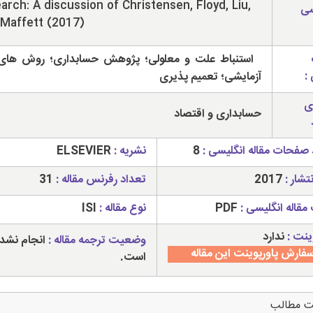
arch: A discussion of Christensen, Floyd, Liu,
سی
Maffett (2017)
استنباط علت و معلولی؛ پژوهش حسابداری؛ روش های
:
آزمایشی؛ تعمیم پذیری
ی
حسابداری و اقتصاد
 صفحات مقاله انگلیسی :
8
نشریه :
ELSEVIER
تشار :
2017
تعداد رفرنس مقاله :
31
مقاله انگلیسی :
PDF
نوع مقاله :
ISI
ینت :
ندارد
وضعیت ترجمه مقاله :
انجام نشد
فارش پاورپوینت این مقاله
است.
ت مطالب