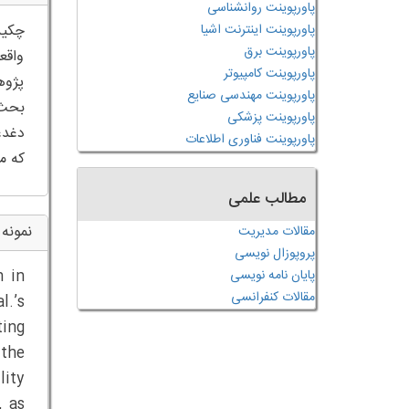
پاورپوینت روانشناسی
پاورپوینت اینترنت اشیا
پاورپوینت برق
واقع
پاورپوینت کامپیوتر
پژوه
پاورپوینت مهندسی صنایع
پاورپوینت پزشکی
دغدغ
پاورپوینت فناوری اطلاعات
که م
مطالب علمی
نمونه 
مقالات مدیریت
پروپوزال نویسی
n in
پایان نامه نویسی
مقالات کنفرانسی
l.’s
ting
 the
lity
, as