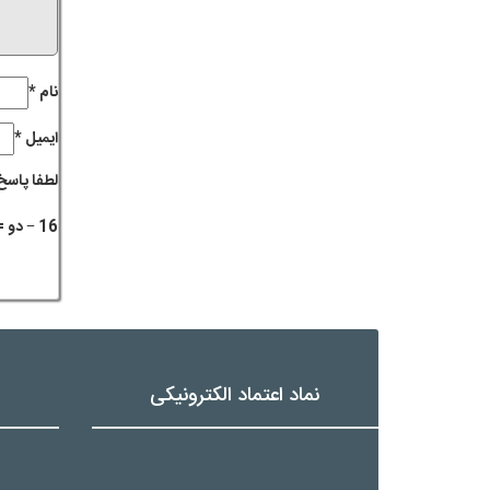
نام
*
ایمیل
*
لطفا پاسخ 
16 − دو =
نماد اعتماد الکترونیکی