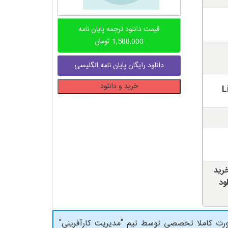
قیمت دانلود ترجمه پایان نامه
1,588,000
تومان
دانلود رایگان پایان نامه انگلیسی
دانلود
خرید و دانلود
پایان
نامه
تاثیر
خانواده
بر
زنان
خرید
کارآفرین
ود
در
پاکستان
عدد
 بصورت کاملا تخصصی توسط تیم "مدیریت کارآفرینی"