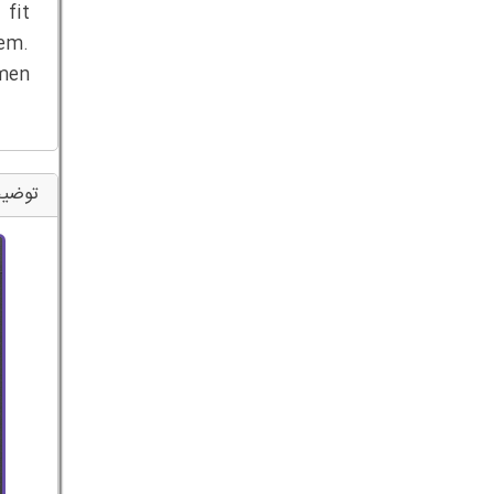
 fit
hem.
men
توضی