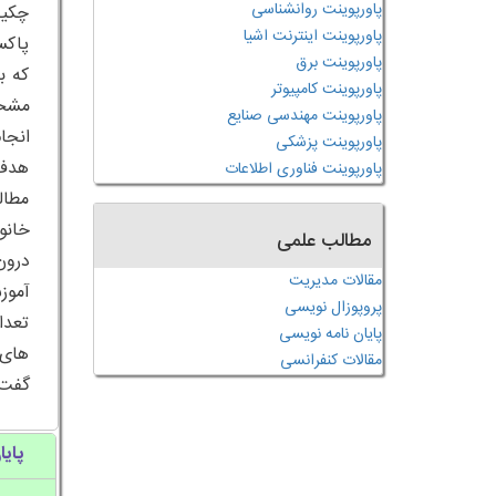
پاورپوینت روانشناسی
چکید
پاورپوینت اینترنت اشیا
پاکس
پاورپوینت برق
که ب
پاورپوینت کامپیوتر
پاورپوینت مهندسی صنایع
انجا
پاورپوینت پزشکی
هدف 
پاورپوینت فناوری اطلاعات
مطال
خانو
مطالب علمی
درون
مقالات مدیریت
آموز
پروپوزال نویسی
تعدا
پایان نامه نویسی
های 
مقالات کنفرانسی
گفت 
پایا