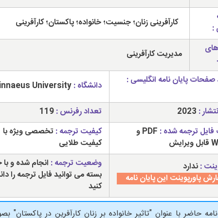
کارآفرینی زنان؛ جنسیت؛ خانواده؛ پاکستان؛ کارآفرینی
:
های
مدیریت کارآفرینی
 صفحات پایان نامه انگلیسی :
دانشگاه :
Linnaeus University
تشار :
2023
تعداد رفرنس :
119
فایل ترجمه شده :
PDF و
کیفیت ترجمه :
تخصصی ویژه با
رایش
کیفیت طلایی
وضعیت ترجمه :
انجام شده و با 
ینت :
ندارد
بسته می توانید فایل ترجمه را دانل
رش پاورپوینت این پایان نامه
کنید
نامه حاضر با عنوان "تاثیر خانواده بر زنان کارآفرین در پاکستان"