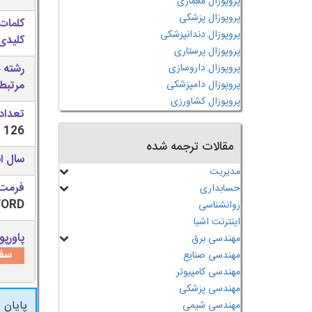
پروپوزال معماری
پروپوزال پزشکی
کلمات
پروپوزال دندانپزشکی
کلیدی 
پروپوزال پرستاری
پروپوزال داروسازی
رشته 
پروپوزال دامپزشکی
مرتبط
پروپوزال کشاورزی
تعداد
126
مقالات ترجمه شده
سال ان
مدیریت
فرمت 
حسابداری
WORD قابل وی
روانشناسی
اینترنت اشیا
پاورپو
مهندسی برق
سفا
مهندسی صنایع
مهندسی کامپیوتر
مهندسی پزشکی
پایان 
مهندسی شیمی