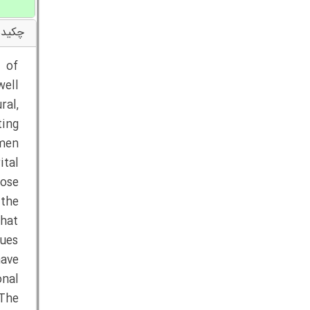
چکیده
s of
well
ral,
ting
men
ital
pose
 the
that
lues
have
onal
 The