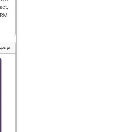
act,
 CRM
توضیح