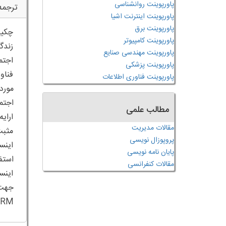
پاورپوینت روانشناسی
ترجمه
پاورپوینت اینترنت اشیا
پاورپوینت برق
چکید
پاورپوینت کامپیوتر
زندگ
پاورپوینت مهندسی صنایع
اجتم
پاورپوینت پزشکی
فناو
پاورپوینت فناوری اطلاعات
مطالب علمی
ارای
مقالات مدیریت
مثبت
پروپوزال نویسی
اینس
پایان نامه نویسی
استف
مقالات کنفرانسی
اینس
جهت 
CRM اجتماعی آنها مورد استفاد