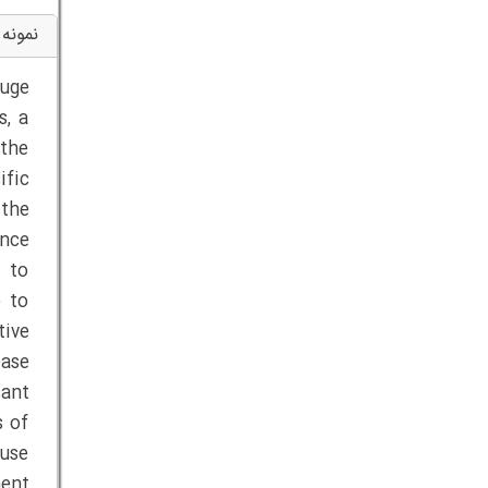
نمونه 
huge
s, a
 the
ific
 the
ance
s to
o to
tive
ease
cant
s of
 use
ent