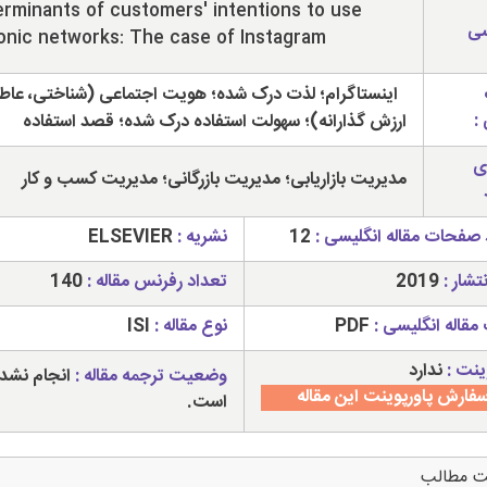
rminants of customers' intentions to use
سی
nic networks: The case of Instagram
اینستاگرام؛ لذت درک شده؛ هویت اجتماعی (شناختی، عاط
:
ارزش گذارانه)؛ سهولت استفاده درک شده؛ قصد استفاده
ی
مدیریت بازاریابی؛ مدیریت بازرگانی؛ مدیریت کسب و کار
 صفحات مقاله انگلیسی :
12
نشریه :
ELSEVIER
تشار :
2019
تعداد رفرنس مقاله :
140
مقاله انگلیسی :
PDF
نوع مقاله :
ISI
ینت :
ندارد
وضعیت ترجمه مقاله :
انجام نشد
فارش پاورپوینت این مقاله
است.
ت مطالب