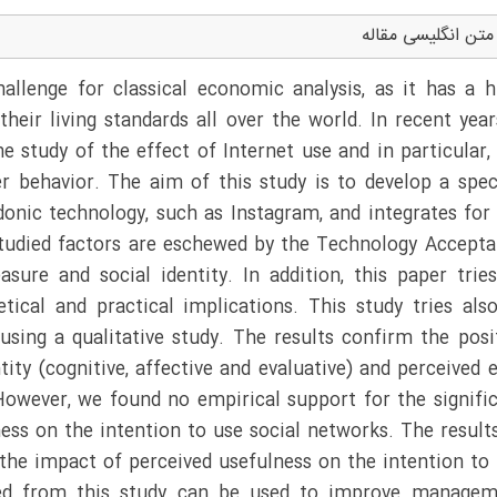
متن انگلیسی مقاله
allenge for classical economic analysis, as it has a 
heir living standards all over the world. In recent year
e study of the effect of Internet use and in particular,
 behavior. The aim of this study is to develop a spec
nic technology, such as Instagram, and integrates for
studied factors are eschewed by the Technology Accept
ure and social identity. In addition, this paper trie
ical and practical implications. This study tries als
 using a qualitative study. The results confirm the posi
tity (cognitive, affective and evaluative) and perceived 
However, we found no empirical support for the signifi
ness on the intention to use social networks. The result
e the impact of perceived usefulness on the intention to
ined from this study can be used to improve managem