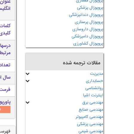
پروپوزال معماری
عنوان
پروپوزال پزشکی
انگلی
پروپوزال دندانپزشکی
پروپوزال پرستاری
کلمات
پروپوزال داروسازی
کلیدی 
پروپوزال دامپزشکی
پروپوزال کشاورزی
درسها
مرتبط
مقالات ترجمه شده
تعداد
مدیریت
سال ان
حسابداری
روانشناسی
فرمت 
اینترنت اشیا
پاورپو
مهندسی برق
س
مهندسی صنایع
مهندسی کامپیوتر
مهندسی پزشکی
فهرس
مهندسی شیمی