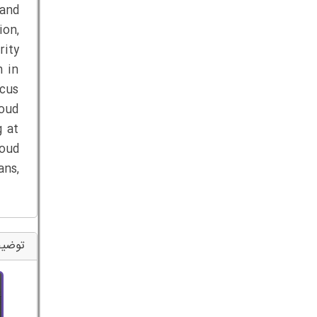
 and
ion,
rity
n in
ocus
loud
g at
loud
ans,
توضیح