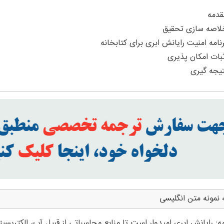
 نمونه متن انگلیسی
: رایانش ابری امیدوار است تا منابع محاسباتی از قبیل آب، الکتریسیته 