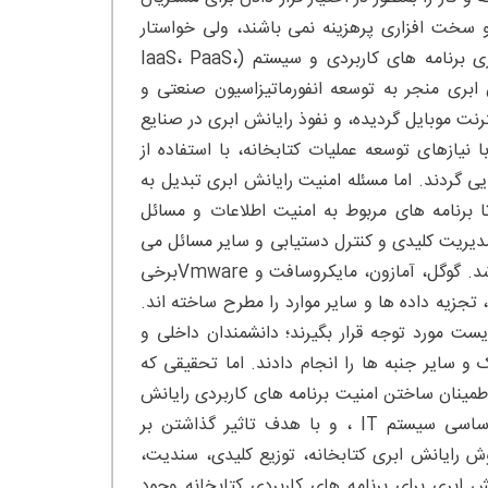
و سخت افزاری پرهزینه نمی باشند، ولی خواستار
اجاره سخت افزار ارائه کنندگان سرویس های ابری، پلتفرم های نرم افزاری برنامه های کاربردی و سیستم (IaaS، PaaS،
 ابری منجر به توسعه انفورماتیزاسیون صنعتی و
رنت موبایل گردیده، و نفوذ رایانش ابری در صنایع
نیازهای توسعه عملیات کتابخانه، با استفاده از
ی گردند. اما مسئله امنیت رایانش ابری تبدیل به
برنامه های مربوط به امنیت اطلاعات و مسائل
ریت کلیدی و کنترل دستیابی و سایر مسائل می
باشد و همچنین این یک کانون پژوهش کنونی امنیت رایانش ابری می باشد. گوگل، آمازون، مایکروسافت و Vmwareبرخی
 تجزیه داده ها و سایر موارد را مطرح ساخته اند.
ت مورد توجه قرار بگیرند؛ دانشمندان داخلی و
مزنگاری هومومرفیک و سایر جنبه ها را انجام دادند. اما تحقیقی که
اطمینان ساختن امنیت برنامه های کاربردی رایانش
ابری کتابخانه بطور کارآمد، صرفنظر از مدنظر قرار دادن فناوری امنیت اساسی سیستم IT ، و با هدف تاثیر گذاشتن بر
ش رایانش ابری کتابخانه، توزیع کلیدی، سندیت،
 ابری برای برنامه های کاربردی کتابخانه وجود