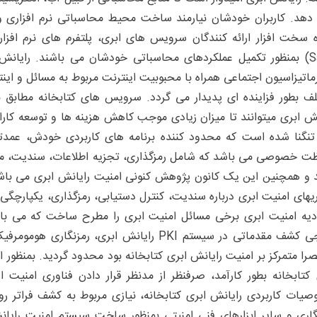
ه دهد. کاربران خودشان نیارمند ساخت محیط محاسباتی نرم افزاری 
SaaS) بمنظور تکمیل عملکردهای محاسباتی خودشان می باشند. رایانش
رماتیزاسیون اجتماعی همراه با محبوبیت اینترنت مربوط به مسائل و اینت
ف بطور فزاینده ای پدیدار می گردد. سرویس های کتابخانه مطابق با 
نش ابری میتوانند تا میزان زیادی موجب کاهش هزینه ها و توسعه کارای
نگنا شده است که محدود کننده برنامه های کاربردی خودش، عمدتا 
ت خصوصی می باشد که شامل رمزگذاری، تجزیه اطلاعات، سندیت، مدی
ریهای امنیت ابری درباره سندیت، کنترل دستیابی، رمزگذاری، یکپارچگی،
دیه امنیت ابری برخی مسائل امنیت ابری را مطرح ساخت که می بایس
خارجی کشف مقدماتی در سیستم PKI رایانش ابری، ر
را متمرکز بر امنیت رایانش ابری کتابخانه بود محدود گردید. بمنظور 
یات کاربردی رایانش ابری کتابخانه، نیازی مربوط به کشف فراتر رو
گاری و سایر ابزارهای فنی امنیتی بمنظور ساخت سیستم امنیت رایانش