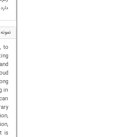
دارد.
نمونه 
, to
ting
 and
loud
long
g in
 can
rary
ion,
ion,
t is