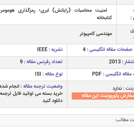
امنیت محاسبات (رایانش) ابری؛ رمزگذاری هومومر
:
کتابخانه
ی
مهندسی کامپیوتر
 صفحات مقاله انگلیسی :
4
نشریه :
IEEE
تشار :
2013
تعداد رفرنس مقاله :
9
مقاله انگلیسی :
PDF
نوع مقاله :
ISI
وضعیت ترجمه مقاله :
انجام شده 
ینت :
ندارد
خرید بسته می توانید فایل ترجمه 
فارش پاورپوینت این مقاله
دانلود کنید
ت مطالب