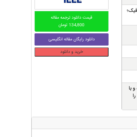
فیک؛
قیمت دانلود ترجمه مقاله
134,800
تومان
دانلود رایگان مقاله انگلیسی
دانلود
خرید و دانلود
ترجمه
مقاله
امنیت
رایانش
ابری
و با
در
را
کتابخانه
دیجیتال
عدد