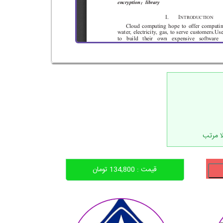
قیمت :
134,800
تومان