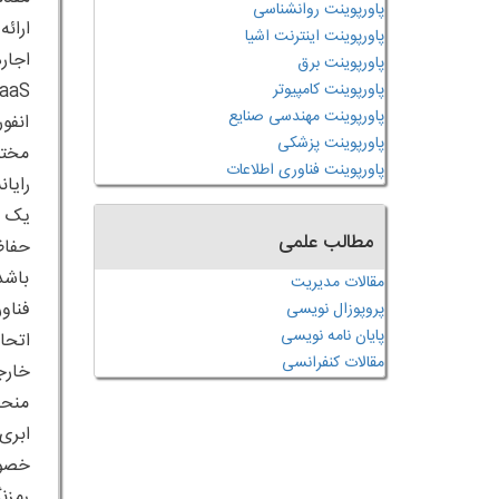
پاورپوینت روانشناسی
ارائ
پاورپوینت اینترنت اشیا
پاورپوینت برق
پاورپوینت کامپیوتر
پاورپوینت مهندسی صنایع
انفو
پاورپوینت پزشکی
مختل
پاورپوینت فناوری اطلاعات
رایا
یک ت
مطالب علمی
حفاظ
مقالات مدیریت
فناو
پروپوزال نویسی
پایان نامه نویسی
اتحا
مقالات کنفرانسی
منحص
خصوص
رمزن