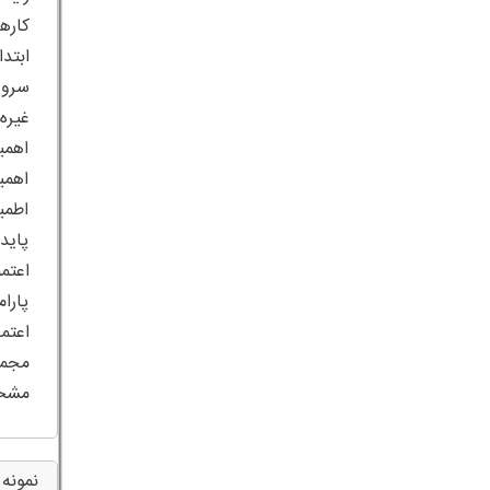
کاره
ابتد
سروی
غیره
اهمی
اهمی
اطمی
پاید
اعتم
پارا
اعتم
مجمو
مشخص
نمونه 