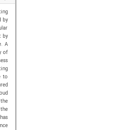
ting
d by
ular
t by
e. A
y of
sess
ting
e to
ured
oud
 the
 the
 has
ance