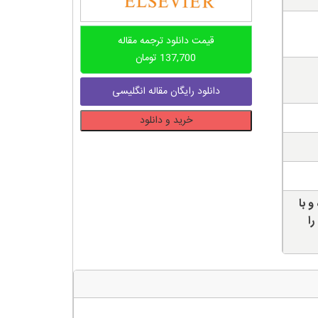
قیمت دانلود ترجمه مقاله
137,700
تومان
دانلود رایگان مقاله انگلیسی
دانلود
خرید و دانلود
ترجمه
مقاله
مدل
اعتماد
و با
برای
را
سنجش
امنیت
رایانش
ابری
عدد