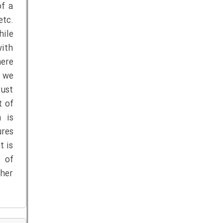
of a
etc.
hile
with
here
e we
rust
t of
n is
ures
t is
t of
ther