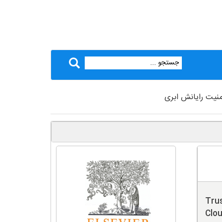
منیت رایانش ابری
Trus
Clo