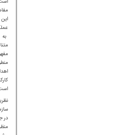
است 
این 
به ع
مفهو
اهدا
کارک
است 
سازم
در ج