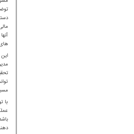
آنها
های 
این 
مدیر
تحقی
توان
مسیر
با ت
عملک
باشد
دهند