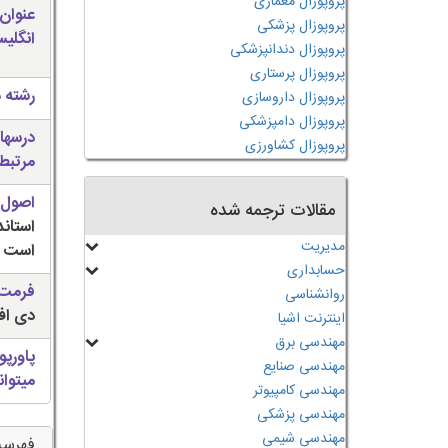
پروپوزال معماری
عنوان
پروپوزال پزشکی
انگلی
پروپوزال دندانپزشکی
پروپوزال پرستاری
رشته 
پروپوزال داروسازی
پروپوزال دامپزشکی
درسها
پروپوزال کشاورزی
مرتبط
اصول 
مقالات ترجمه شده
استان
مدیریت
است
حسابداری
فرمت 
روانشناسی
دی اف (
اینترنت اشیا
مهندسی برق
پاورپو
مهندسی صنایع
میتوان
مهندسی کامپیوتر
مهندسی پزشکی
مهندسی شیمی
فهرس