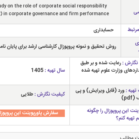
udy on the role of corporate social responsibility
سی
) in corporate governance and firm performance
مرتبط
حسابداری
ی
روش تحقیق و نمونه پروپوزال کارشناسی ارشد برای پایان نام
نگارش :
رعایت شده و بر طبق
داردهای وزارت علوم تهیه شده
سال تهیه :
1405
تهیه :
ورد (قابل ویرایش) و پی
کیفیت نگارش :
طلایی
pdf)
ینت این پروپوزال را چگونه
سفارش پاورپوینت این پروپوزا
م تهیه کنم؟
ت مطالب