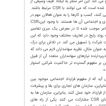
 می‌ کند. این امر منجر به ایجاد طیف وسیعی از
مفاهیم از جمله عملکرد اجتماعی شرکت و پاسخگویی اجتماعی شرکت شده است که می توانند با CSR مرتبط باشند.
کنند، کسب ‌و کارها را به عنوان فعالان مهم در
عملکرد شرکت در نظر می گیرند و به دنبال همسویی جهت‌ گیری اقتصادی و اجتماعی آن ها هستند. با وجود این،CSR
امر موجب شده تا در معرض یک سری تفاسیر
ر داشته باشد. با وجود عدم توافق در مورد تعاریف CSR، یک روند رایج در تعاریف مختلف وجود دارد که این
دت شرکت را تسهیل می ‌کند. در تلاش برای درک
ظهور یافته است. به عنوان مثال، نظریه سهامداران لازم می داند که
بردارنده نیازهای سهامداران متعدد آن از قبیل
ن بر مفهوم گسترده‌ تر حاکمیت شرکتی استوار
».
گر از توضیحات نظری مهم CSR به شمار می آید که از مفهوم قرارداد اجتماعی موجود بین
ابراین، سازمان‌ های تجاری برای بقا و پیشرفت
 قرارداد خود عمل کنند. بنابراین، سازمان ها به
منظور مشروعیت بخشیدن به رفتارها و اقدامات خود، در فعالیت های CSR مشارکت می کنند. یکی از راه ‌های