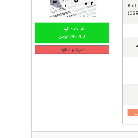
A st
(CSR
قیمت دانلود :
299,700
تومان
ه
دانلود
خرید و دانلود
پروپوزال
نقش
مسئولیت
اجتماعی
شرکت
(CSR)
در
حاکمیت
ل
شرکتی
و
عملکرد
شرکت