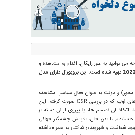
 می توانید به طور رایگان، اقدام به مشاهده و
این پروپوزال از روی یک مقاله بیس مربوط به سال 2022 تهیه شده است. این پروپوزال دارای مدل
د محور) و دولت به عنوان فعال سیاسی مشاهده
می شد که مسئولیت توسعه اجتماعی به آنها سپرده شده بود. تلاش ‌های اولیه که در بررسی CSR صورت گرفته، این
 اتخاذ آن تصمیم ‌ها، یا پیروی از آن دسته از
ب هستند». با این حال، افزایش چشمگیر جهانی
هبود شفافیت و شهروندی شرکتی به همراه داشته