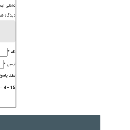
نشانی ایم
دیدگاه شم
نام
*
ایمیل
*
لطفا پاسخ 
15 − 4 =