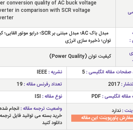
r conversion quality of AC buck voltage
erter in comparison with SCR voltage
سی
verter
مبدل باک AC؛ مبدل مبتنی بر SCR؛ درایو موتور ال
:
توان؛ ذخیره سازی انرژی
ی
کیفیت توان (Power Quality)
 صفحات مقاله انگلیسی :
5
نشریه :
IEEE
تشار :
2017
تعداد رفرنس مقاله :
19
مقاله انگلیسی :
PDF
نوع مقاله :
ISI
وضعیت ترجمه مقاله :
انجام شده 
ینت :
ندارد
خرید بسته می توانید فایل ترجمه 
فارش پاورپوینت این مقاله
دانلود کنید