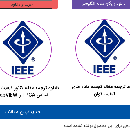
دانلود
دانلود رایگان مقاله انگلیسی
خرید و دانلود
ترجمه
مقاله
کیفیت
تبدیل
توان
مبدل
ولتاژ
باک
AC
در
مقایسه
ود ترجمه مقاله تجسم داده های
با
دانلود ترجمه مقاله کنتور کیفیت 
کیفیت توان
مبدل
اساس FPGA و LabVIEW
ولتاژ
SCR
جدیدترین مقالات
عدد
اهی برای این محصول نوشته نشده است.