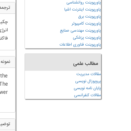
پاورپوینت روانشناسی
ترجمه
پاورپوینت اینترنت اشیا
پاورپوینت برق
پاورپوینت کامپیوتر
انرژ
پاورپوینت مهندسی صنایع
پاورپوینت پزشکی
فاکت
پاورپوینت فناوری اطلاعات
نمونه 
مطالب علمی
مقالات مدیریت
the
پروپوزال نویسی
 The
پایان نامه نویسی
ower
مقالات کنفرانسی
توضیح