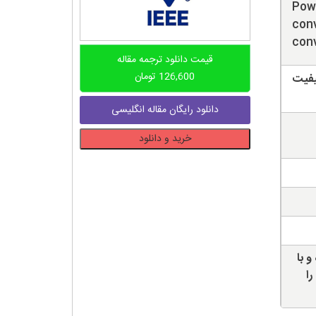
Powe
conv
con
قیمت دانلود ترجمه مقاله
126,600
تومان
قایی؛ کیفیت
دانلود رایگان مقاله انگلیسی
دانلود
خرید و دانلود
ترجمه
مقاله
کیفیت
تبدیل
توان
مبدل
ولتاژ
و با
باک
را
AC
در