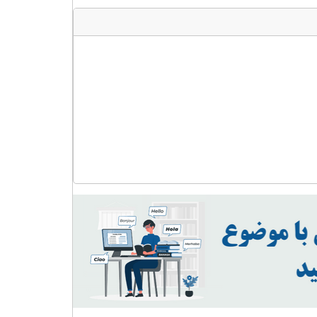
مقایسه
با
مبدل
ولتاژ
SCR
عدد