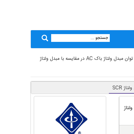
> دانلود ترجمه مقاله کیفیت تبدیل توان مبدل ولتاژ باک AC در مقایسه با مبدل ولتاژ
ا مبدل ولتاژ