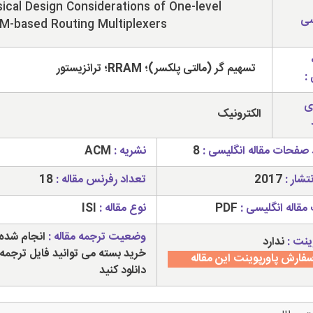
ical Design Considerations of One-level
سی
M-based Routing Multiplexers
تسهیم گر (مالتی پلکسر)؛ RRAM؛ ترانزیستور
:
ی
الکترونیک
 صفحات مقاله انگلیسی :
8
نشریه :
ACM
تشار :
2017
تعداد رفرنس مقاله :
18
مقاله انگلیسی :
PDF
نوع مقاله :
ISI
وضعیت ترجمه مقاله :
انجام شده 
ینت :
ندارد
خرید بسته می توانید فایل ترجمه 
فارش پاورپوینت این مقاله
دانلود کنید