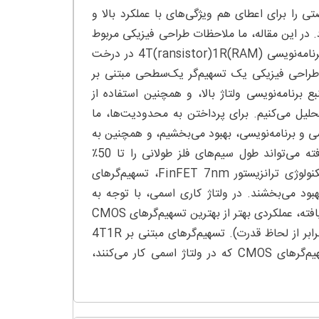
لوژی «حافظه‌ی دسترسی تصادفی مقاومتی» (RRAM)، فرصتی را برای اعطای هم ویژگی‌های با عملکرد بالا و
. در این مقاله، ما ملاحظات طراحی فیزیکی مربوط
به تسهیم‌گرهای مسیریابی مبتنی بر RRAM و به ویژه ادغام ساختارهای برنامه‌نویسی 4T(ransistor)1R(RAM) در درخت
ی طراحی فیزیکی یک تسهیم‌گر یک‌سطحی مبتنی بر
بع برنامه‌نویسی ولتاژ بالا، و همچنین استفاده از
حلیل می‌کنیم. برای پرداختن به محدودیت‌ها، ما
امنه‌های ولتاژ اسمی و برنامه‌نویسی، بهبود می‌بخشیم، و همچنین به
مطالعه‌ی مکان بهینه‌ی RRAM از نظر عملکرد می‌پردازیم. طراحی بهبودیافته می‌تواند طول سیم‌های فلز طولانی را تا 50٪
کاهش دهد. شبیه‌سازی‌های الکتریکی نشان می‌دهند که با استفاده از تکنولوژی ترانزیستور FinFET 7nm، تسهیم‌گرهای
4T1R بهبود یافته، تأخیر را در مقایسه با طراحی پایه، 69% بهبود می‌بخشند. در ولتاژ کاری اسمی، با توجه به
محدوده‌ی اندازه ورودی بین 2 تا 32، تسهیم‌گرهای مبتنی بر 4T1R بهبود یافته، عملکردی بهتر از بهترین تسهیم‌گرهای CMOS
دارند (به ترتیب: 4/1 برابر از لحاظ مساحت، 2 برابر از لحاظ تأخیر، و 2 برابر از لحاظ قدرت). تسهیم‌گرهای مبتنی ‌بر 4T1R
بهبودیافته که در رژیم نزدیک Vt عمل می‌کنند، در مقایسه با بهترین تسهیم‌گرهای CMOS که در ولتاژ اسمی کار می‌کنند،