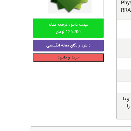
Phys
RRA
قیمت دانلود ترجمه مقاله
126,700
تومان
دانلود رایگان مقاله انگلیسی
دانلود
خرید و دانلود
ترجمه
مقاله
ملاحظات
طراحی
فیزیکی
تسهیم‌گرهای
و با
(مالتی
را
پلکسر)
مسیریابی
یک-