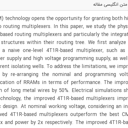
متن انگلیسی مقاله
technology opens the opportunity for granting both h
routing multiplexers. In this paper, we study the phys
based routing multiplexers and particularly the integra
tructures within their routing tree. We first analyze
f a naive one-level 4T1R-based multiplexer, such as
er supply and high voltage programming supply, as wel
rent isolating wells. To address the limitations, we imp
r by re-arranging the nominal and programming volt
location of RRAMs in terms of performance. The impr
th of long metal wires by 50%. Electrical simulations 
echnology, the improved 4T1R-based multiplexers imp
 design. At nominal working voltage, considering an i
oved 4T1R-based multiplexers outperform the best C
 2x and power by 2x respectively. The improved 4T1R-b