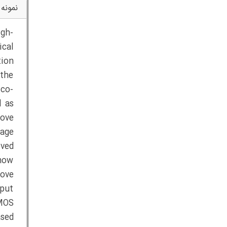
نمونه 
igh-
ical
tion
 the
 co-
l as
rove
age
oved
show
rove
nput
MOS
ased