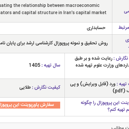
uating the relationship between macroeconomic
سی
cators and capital structure in Iran's capital market
مرتبط
حسابداری
ی
روش تحقیق و نمونه پروپوزال کارشناسی ارشد برای پایان نام
نگارش :
رعایت شده و بر طبق
داردهای وزارت علوم تهیه شده
سال تهیه :
1405
تهیه :
ورد (قابل ویرایش) و پی
کیفیت نگارش :
طلایی
pdf)
ینت این پروپوزال را چگونه
سفارش پاورپوینت این پروپوزا
م تهیه کنم؟
ت مطالب