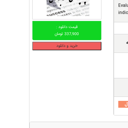
Eval
indi
قیمت دانلود :
337,900
تومان
ه
دانلود
خرید و دانلود
پروپوزال
ارتباط
شاخص
های
کلان
اقتصادی
با
ساختار
ل
سرمایه
در
بازار
سرمایه