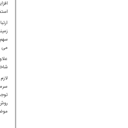
افزا
استف
ارتب
زمین
سهم 
می ی
علاو
شاخص
لازم
سرما
توجه
روش 
موضو