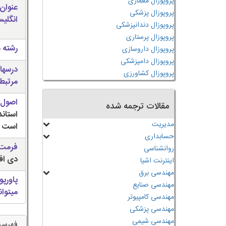
پروپوزال معماری
عنوان
پروپوزال پزشکی
انگلی
پروپوزال دندانپزشکی
پروپوزال پرستاری
رشته 
پروپوزال داروسازی
پروپوزال دامپزشکی
درسها
پروپوزال کشاورزی
مرتبط
اصول 
مقالات ترجمه شده
استان
مدیریت
است
حسابداری
فرمت 
روانشناسی
دی اف (
اینترنت اشیا
مهندسی برق
پاورپو
مهندسی صنایع
میتوان
مهندسی کامپیوتر
مهندسی پزشکی
مهندسی شیمی
فهرس