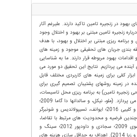
بود در زنجیره تامین تاکید دارند. علیرغم آثار
باره زنجیره تامین مبتنی بر بهبود و اختلال وجود
و برنامه ریزی مبتنی بر اختلال و بهبود، با هدف
بقه بندی جریان های تحقیقی موجود و زمینه های
دامات بهبود مربوطه قرار دارند. ما به شناسایی
ده می پردازیم. نتایج این تحقیق دو مورد می
بزار کمّی برای زمینه های کاربردی مختلف قابل
ه در زمینه روشهای پشتیبان تصمیم گیری برای
 زنجیره تامین را می توان شناسایی کرد. مقدمه: SCD (طراحی زنجیره تامین) به برنامه ریزی محل تاسیسات،
تخصیص مشتریان به مراکز توزیع یا انتخاب کارخانجات و عرضه کنندگان می پردازد. (ملو، نیکل، و سالدانها دا گاما 2009؛
کوپرا و میندل 2012؛ ساویک 2013؛ نایر جایارام و داس 2015؛ مارتل و کلیبی 2016؛ ایوانف، تسیپولاندیس و شونبرگر
یل کمّی به محاسبه ساختارهای بهینه SCD براساس چندین فرضیه و محدودیت های مرتبط با تقاضا،
عرضه و ظرفیت حمل و نقل کمک می کنند (سوریراجان، اوزسن و اوزسوی 2009؛ سجادی و داودپور 2012؛ سینگ و
همکارانش2012؛ کومار و تیواری 2013؛ پان و ناجی 2013؛ اسکین، بافو و زیا 2014). اهداف به حداقل سازی هزینه های