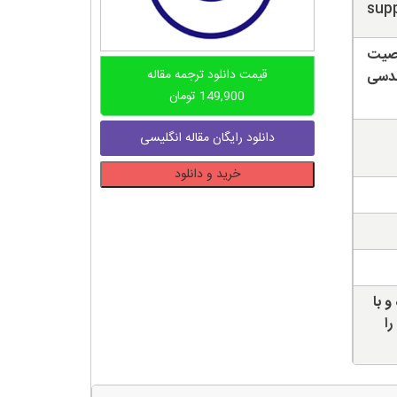
supp
اصیت
قیمت دانلود ترجمه مقاله
ندسی
149,900
تومان
دانلود رایگان مقاله انگلیسی
دانلود
خرید و دانلود
ترجمه
مقاله
مروری
بر
مقالات
مرتبط
و با
با
را
بهبود
اختلال
در