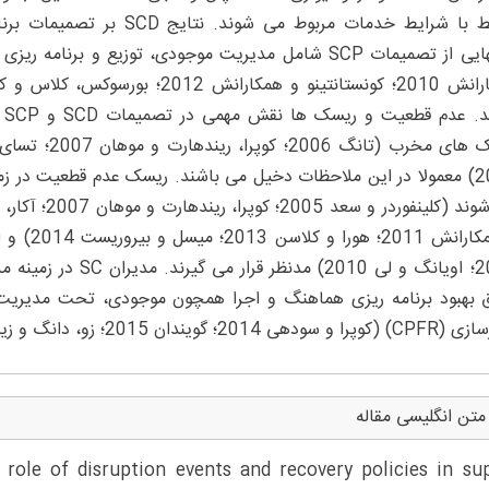
با
2017) معمولا در این ملاحظات دخیل می باشند. ریسک عدم قطعیت در ز
و همکاران
 بهبود برنامه ریزی هماهنگ و اجرا همچون موجودی، تحت مدیریت ف
گویندان 2015؛ زو، دانگ و زیا 2015) به بهبود قابل توجهی دست یافتند.
متن انگلیسی مقاله
 role of disruption events and recovery policies in su