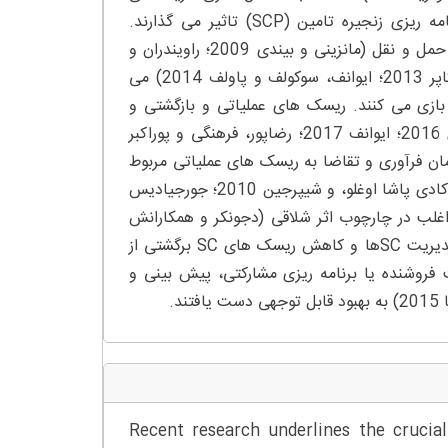
مرتبط با شرایط خدمات مربوط می شوند. نتایج SCD بر تصمیمات برنامه ریزی زنجیره تامین (SCP) تاثیر می گذارند.
مثالهایی از تصمیمات SCP شامل مدیریت موجودی، توزیع و برنامه ریزی حمل و نقل (مانزینی و بیندی 2009؛ راویندران و
همکارانش 2010؛ کونستانتینو و همکارانش 2012؛ بورسوکس، کلاس و کاپر 2013؛ ایوانف، سوکولف و پاولف 2014) می
شند. عدم قطعیت و ریسک ها نقش مهمی در تصمیمات SCD و SCP بازی می کنند. ریسک های عملیاتی و بازگشتی و
ریسک های مخرب (تانگ 2006؛ کوپرا، ریندهارت و موهان 2007؛ تسای 2016؛ ایوانف 2017؛ رضاپور، فرهنگی و پوراکبر
مان فرآوری و تقاضا به ریسک های عملیاتی مربوط
می شوند (کلینفوردر و سعد 2005؛ کوپرا، ریندهارت و موهان 2007؛ آکار، کادی پاشا اوغلو، و شیپرجین 2010؛ جورجیادیس
ش 2011؛ هورا و کلاسن 2013؛ میسل و بیروریست 2014) و اغلب در چارچوب اثر شلاقی (دجونکر و همکارانش
2003؛ اویانگ و لی 2010) مدنظر قرار می گیرند. مدیران SC در زمینه مدیریت SCها و کاهش ریسک های SC برگشتی از
روشنده یا برنامه ریزی مشارکتی، پیش بینی و
Recent research underlines the crucial