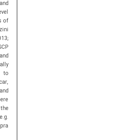
 and
vel
s of
zini
013;
 SCP
 and
ally
 to
ar,
 and
eere
 the
e.g.
opra