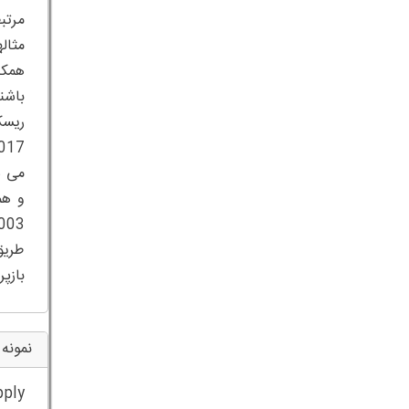
طریق
بازپرسازی (CPFR) (کوپرا و سودهی 2014؛ 
نمونه 
pply