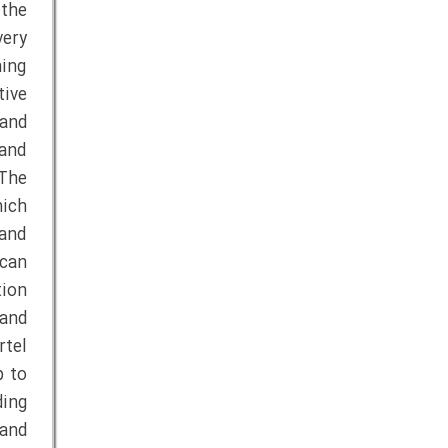
 the
ery
ning
tive
 and
 and
 The
ich
 and
 can
tion
 and
rtel
p to
ding
 and