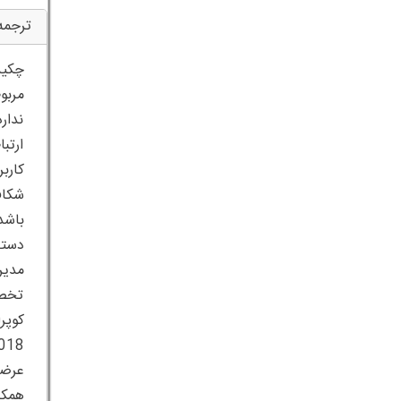
ترجمه
چکید
مربو
ندار
ارتب
کارب
شکاف
باشد
دستر