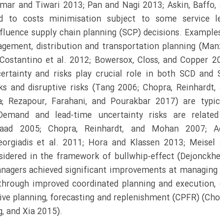
mar and Tiwari 2013; Pan and Nagi 2013; Askin, Baffo,
ed to costs minimisation subject to some service le
nfluence supply chain planning (SCP) decisions. Example
gement, distribution and transportation planning (Man
 Costantino et al. 2012; Bowersox, Closs, and Copper 2
certainty and risks play crucial role in both SCD and
sks and disruptive risks (Tang 2006; Chopra, Reinhardt,
 Rezapour, Farahani, and Pourakbar 2017) are typic
 Demand and lead-time uncertainty risks are related
 Saad 2005; Chopra, Reinhardt, and Mohan 2007; Ac
eorgiadis et al. 2011; Hora and Klassen 2013; Meisel
sidered in the framework of bullwhip-effect (Dejonckh
anagers achieved significant improvements at managing
through improved coordinated planning and execution, 
ive planning, forecasting and replenishment (CPFR) (Ch
, and Xia 2015).