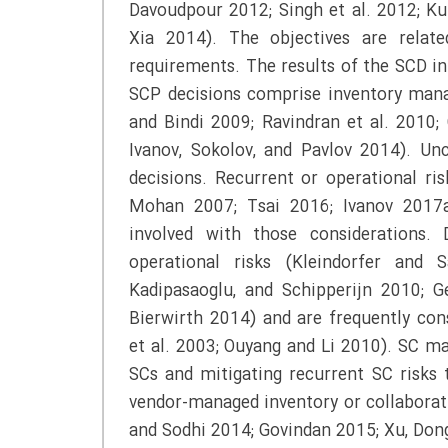
Davoudpour 2012; Singh et al. 2012; Ku
Xia 2014). The objectives are relat
requirements. The results of the SCD i
SCP decisions comprise inventory mana
and Bindi 2009; Ravindran et al. 2010;
Ivanov, Sokolov, and Pavlov 2014). Un
decisions. Recurrent or operational ri
Mohan 2007; Tsai 2016; Ivanov 2017a;
involved with those considerations.
operational risks (Kleindorfer and
Kadipasaoglu, and Schipperijn 2010; G
Bierwirth 2014) and are frequently con
et al. 2003; Ouyang and Li 2010). SC m
SCs and mitigating recurrent SC risks 
vendor-managed inventory or collaborat
and Sodhi 2014; Govindan 2015; Xu, Dong