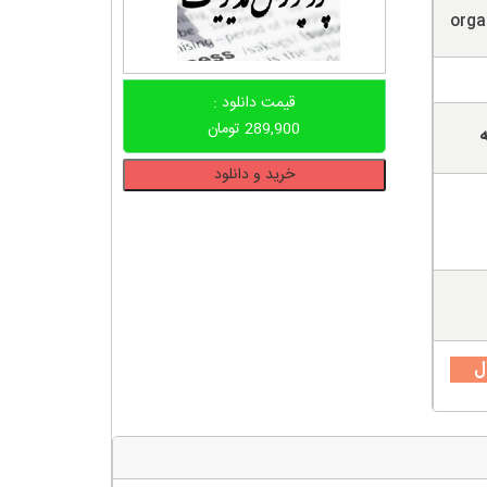
orga
قیمت دانلود :
289,900
تومان
ه
دانلود
خرید و دانلود
پروپوزال
نقش
چارچوب
های
دولت
الکترونیک
در
ل
چابکی
سازمان
عدد