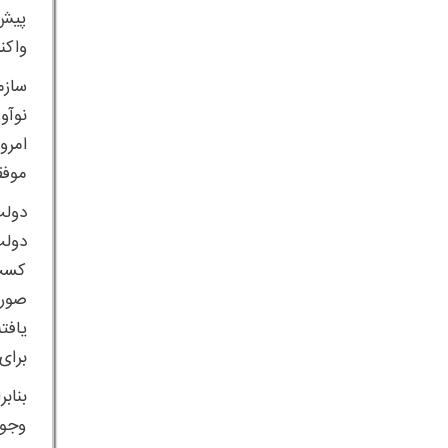
پیش 
واکن
سازم
موفقیت ساز
دولت
کسب 
صورت
یافت
برای
بناب
وجود