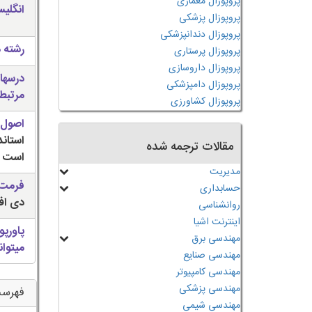
پروپوزال معماری
انگلی
پروپوزال پزشکی
پروپوزال دندانپزشکی
رشته 
پروپوزال پرستاری
پروپوزال داروسازی
درسها
پروپوزال دامپزشکی
مرتبط
پروپوزال کشاورزی
اصول 
استان
مقالات ترجمه شده
است
مدیریت
فرمت 
حسابداری
دی اف (
روانشناسی
اینترنت اشیا
پاورپو
مهندسی برق
میتوان
مهندسی صنایع
مهندسی کامپیوتر
مهندسی پزشکی
فهرس
مهندسی شیمی