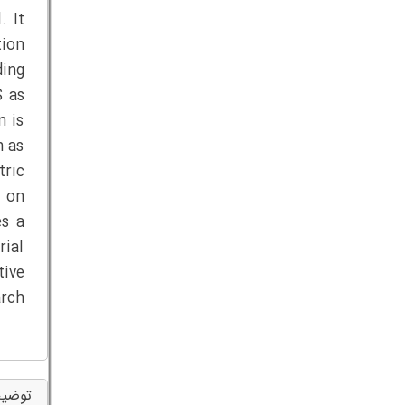
. It
tion
ding
S as
n is
n as
tric
g on
es a
rial
tive
arch
توضیح