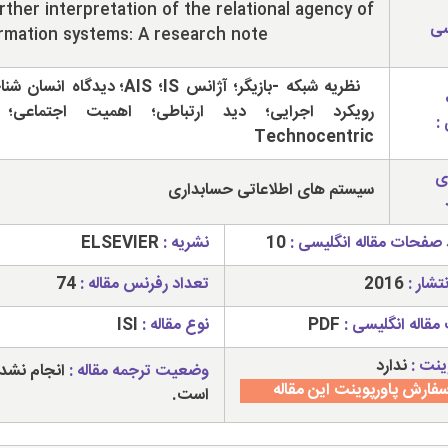
rther interpretation of the relational agency of
سی
rmation systems: A research note
نظریه شبکه -بازیگر؛ آژانس IS؛ AIS؛ دیدگاه ا
رویکرد اجرایی؛ دید ارتباطی؛ اهمیت اجتماعی؛ 
:
Technocentric
ی
سیستم های اطلاعاتی حسابداری
 صفحات مقاله انگلیسی :
10
نشریه :
ELSEVIER
تشار :
2016
تعداد رفرنس مقاله :
74
مقاله انگلیسی :
PDF
نوع مقاله :
ISI
ینت :
ندارد
وضعیت ترجمه مقاله :
انجام نشد
فارش پاورپوینت این مقاله
است.