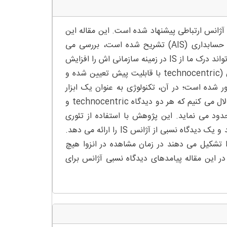
، تفسیر مجدد آژانس سیستم اطلاعاتی (IS) به عنوان آژانس ارتباطی پیشنهاد شده است. این مقاله این
مسئله را که چگونه آژانس IS در جریان موجود پژوهش سیستم اطلاعات حسابداری (AIS) تشریح شده است، بررسی می
نماید، همچنین تشریح می کند که چگونه یک دیدگاه ارتباطی از آژانس می تواند درک ما از IS در زمینه سازمانی اش را افزایش
دهد. این تفسیر مجدد محدودیت مشاهده IS را به عنوان فناوری (نمایش (technocentric با قابلیت پیش تعیین شده و
قابل پیش بینی نشان دهد. توجهات از مفهوم انسان شناختی IS دور شده است؛ در آن، تکنولوژی به عنوان یک ابزار
دیده می شود و آژانس تنها به انسان اختصاص دارد. ما در این مقاله استدلال می کنیم که هر دو دیدگاه technocentric و
 می توانیم درمورد آژانس IS یاد بگیریم محدود می نماید. این پژوهش با استفاده از تئوری
شبکه- بازیگر (ANT)، IS را به عنوان یک شبکه ارتباطی مفهوم سازی می کند و یک دیدگاه نسبی از آژانس IS را ارائه می دهد.
دیدگاه ارتباطی نشان می دهد که نهادهای اجتماعی و مادی که IS را تشکیل می دهند در زمان مشاهده در انزوا هیچ
عی آنها آژانس IS را تعریف می کند. در این مقاله پیامدهای دیدگاه نسبی آژانس برای