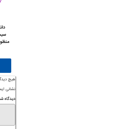
دان
سیس
منظور
هیچ دیدگ
نشانی ایم
دیدگاه شم