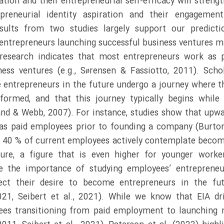
cation and their entrepreneurial self-efficacy will streng
preneurial identity aspiration and their engagemen
esults from two studies largely support our predicti
g entrepreneurs launching successful business ventures 
 research indicates that most entrepreneurs work as 
ss ventures (e.g., Sørensen & Fassiotto, 2011). Scho
entrepreneurs in the future undergo a journey where t
formed, and that this journey typically begins while
land & Webb, 2007). For instance, studies show that upw
as paid employees prior to founding a company (Burto
hat 40 % of current employees actively contemplate beco
re, a figure that is even higher for younger worke
ge the importance of studying employees’ entrepreneu
flect their desire to become entrepreneurs in the fu
2021, Seibert et al., 2021). While we know that EIA dr
yees transitioning from paid employment to launching