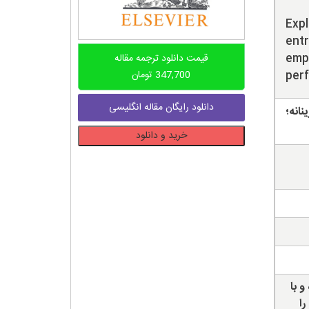
Expl
entr
empl
قیمت دانلود ترجمه مقاله
per
347,700
تومان
دانلود رایگان مقاله انگلیسی
نانه؛
دانلود
خرید و دانلود
ترجمه
مقاله
نقش
هویت
کارآفرینانه
در
عملکرد
شغلی
و
و با
رفتارهای
را