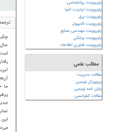
پاورپوینت روانشناسی
پاورپوینت اینترنت اشیا
پاورپوینت برق
ترجمه
پاورپوینت کامپیوتر
پاورپوینت مهندسی صنایع
چکید
پاورپوینت پزشکی
حال،
پاورپوینت فناوری اطلاعات
است.
رفتا
مطالب علمی
این،
مقالات مدیریت
آن‌ه
پروپوزال نویسی
ما ح
پایان نامه نویسی
پرطر
مقالات کنفرانسی
تمای