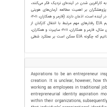
ن فعلی به طور فعال به کارآفرین شدن در آینده‌ای نزدیک فکر می‌کنند،
پژوهشگران بر اهمیت مطالعه آرمان‌های هویتی
کارآفرینانه (EIAs) کارکنان، که نشان‌دهنده تمایل آن‌ها برای کارآفرین شدن در آینده است، اذعان دارند (فارمر و همکاران، ۲۰۱۱؛
گرگوری و همکاران، ۲۰۲۱؛ سایبرت و همکاران، ۲۰۲۱). در حالی که می‌دانیم EIA رفتارهای مهم مرتبط با انتقال کارکنان از
استخدام حقوق‌بگیر به راه‌اندازی کسب‌وکارهای جدید را هدایت می‌کند (برای مثال، فارمر و همکاران، ۲۰۱۱؛ سایبرت و همکاران،
۲۰۲۱)، پترسون و همکاران (۲۰۲۳) تأکید می‌کنند که ما هنوز نسبتاً کم می‌دانیم که چگونه EIA ممکن است بر عملکرد شغلی
Aspirations to be an entrepreneur ins
creation. It is unclear, however, how t
working as employees in traditional jo
entrepreneurial identity aspiration m
within their organizations, subsequentl