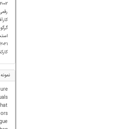
رقمی
کارکن
نمونه 
ture
uals
that
iors
rgue