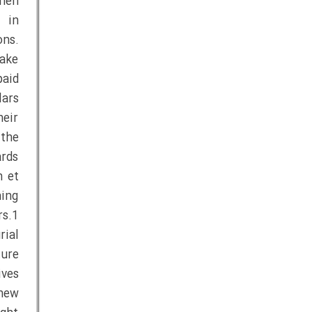
then
t in
ons.
make
paid
lars
heir
 the
ards
n et
ming
rs.1
rial
ture
ives
 new