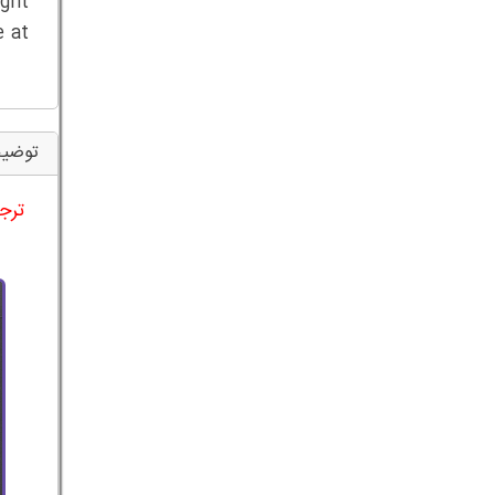
ight
e at
توضیح