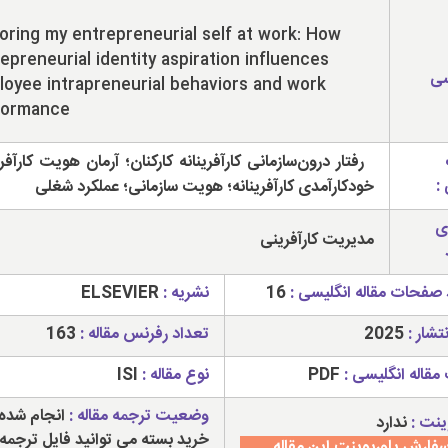
oring my entrepreneurial self at work: How
epreneurial identity aspiration influences
سی
oyee intrapreneurial behaviors and work
formance
رفتار درون‌سازمانی کارآفرینانه کارکنان؛ آرمان هویت کارآفری
:
خودکارآمدی کارآفرینانه؛ هویت سازمانی؛ عملکرد شغلی
ی
مدیریت کارآفرینی
 صفحات مقاله انگلیسی :
16
نشریه :
ELSEVIER
تشار :
2025
تعداد رفرنس مقاله :
163
مقاله انگلیسی :
PDF
نوع مقاله :
ISI
وضعیت ترجمه مقاله :
انجام شده 
ینت :
ندارد
خرید بسته می توانید فایل ترجمه 
فارش پاورپوینت این مقاله