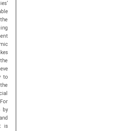
ies’
able
the
cing
ment
omic
akes
the
ieve
y to
 the
cial
 For
— by
 and
 is