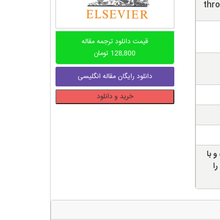
thr
قیمت دانلود ترجمه مقاله
128,800
تومان
دانلود رایگان مقاله انگلیسی
دانلود
خرید و دانلود
ترجمه
مقاله
توسعه
پایدار
و با
سازمان
را
ها
از
طریق
مدیریت
کیفیت