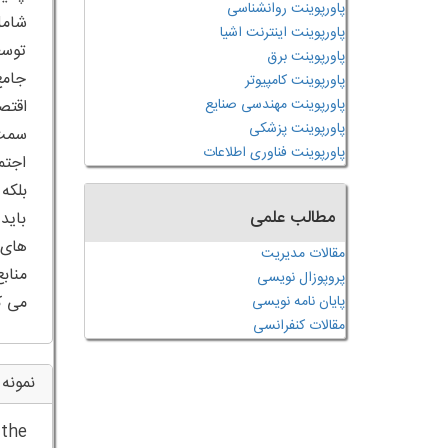
پاورپوینت روانشناسی
شامل
پاورپوینت اینترنت اشیا
توسع
پاورپوینت برق
جامع
پاورپوینت کامپیوتر
پاورپوینت مهندسی صنایع
اقتص
پاورپوینت پزشکی
سمت 
پاورپوینت فناوری اطلاعات
اجتم
بلکه
مطالب علمی
باید
های 
مقالات مدیریت
مناب
پروپوزال نویسی
می ک
پایان نامه نویسی
مقالات کنفرانسی
نمونه 
the