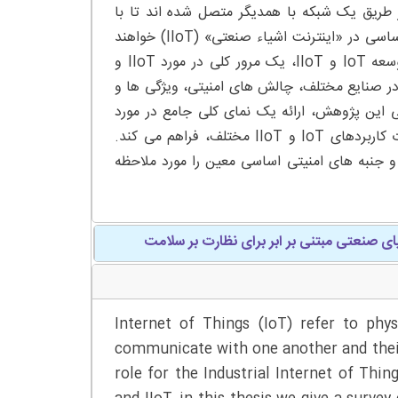
یکی است که از طریق یک شبکه با همدیگر متصل شده اند تا با
همدیگر و محیطشان در ارتباط باشند. سیستم های صنعتی آینده، نقشی اساسی در «اینترنت اشیاء صنعتی» (IIoT) خواهند
داشت. در این پایان نامه، با در نظر گرفتن هدف نهایی بهره برداری از توسعه IoT و IIoT، یک مرور کلی در مورد IIoT و
وت آن با IoT، ارائه می دهیم. همچنین در مورد کاربردهای متعدد IoT در صنایع مختلف، چالش های امنیتی، ویژگی ها و
بحث می کنیم. هدف اصلی این پژوهش، ارائه یک نمای کلی جامع در مورد
ارزیابی IIoT می باشد. این پایان نامه، دیدگاه هایی برای افزایش الزامات کاربردهای IoT و IIoT مختلف، فراهم می کند.
د راهکارهای IIoT بالقوه بحث می کند و جنبه های امنیتی اساسی معین را مورد ملاحظه
یای صنعتی مبتنی بر ابر برای نظارت بر سلامت
Internet of Things (IoT) refer to phy
communicate with one another and their
role for the Industrial Internet of Thi