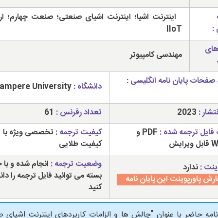
اینترنت اشیا؛ اینترنت اشیای صنعتی؛ صنعت چهارم؛ ارز
:
IIoT
های
مهندسی کامپیوتر
 صفحات پایان نامه انگلیسی :
دانشگاه :
Tampere University
تشار :
2023
تعداد رفرنس :
61
فایل ترجمه شده :
PDF و
کیفیت ترجمه :
تخصصی ویژه با
رایش
کیفیت طلایی
وضعیت ترجمه :
انجام شده و با 
ینت :
ندارد
بسته می توانید فایل ترجمه را دانل
رش پاورپوینت این پایان نامه
کنید
نامه حاضر با عنوان "چالش ها و الزامات کاربردهای اینترنت اشی