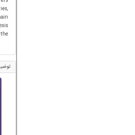
fers
ies,
main
esis
 the
توضی