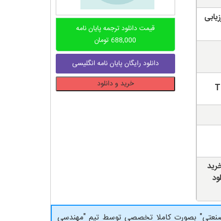
یابی
قیمت دانلود ترجمه پایان نامه
688,000
تومان
دانلود رایگان پایان نامه انگلیسی
دانلود
خرید و دانلود
پایان
نامه
چالش
ها
و
الزامات
کاربردهای
خرید
اینترنت
ود
اشیای
صنعتی
عدد
ای صنعتی" بصورت کاملا تخصصی توسط تیم "مهندسی