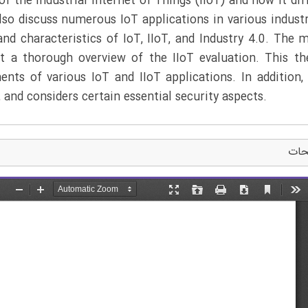
 of the Industrial Internet of Things (IIoT) and how it dif
lso discuss numerous IoT applications in various industr
and characteristics of IoT, IIoT, and Industry 4.0. The 
nt a thorough overview of the IIoT evaluation. This th
ents of various IoT and IIoT applications. In addition,
, and considers certain essential security aspects.
حات