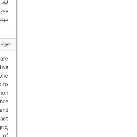
لبه،
محیط
مهند
نمونه 
 are
tive
tone
s to
tion
ance
 and
act
rid,
s of