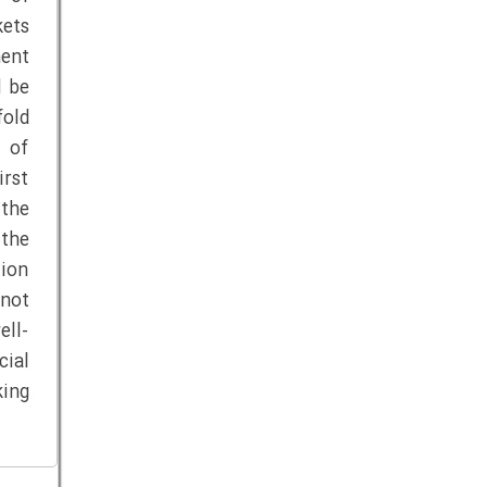
kets
ment
d be
fold
 of
irst
 the
 the
tion
 not
ell-
ial
king