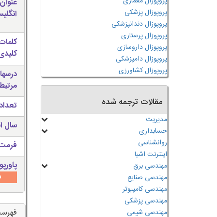
پروپوزال معماری
عنوان
پروپوزال پزشکی
انگلی
پروپوزال دندانپزشکی
پروپوزال پرستاری
کلمات
پروپوزال داروسازی
کلیدی 
پروپوزال دامپزشکی
پروپوزال کشاورزی
درسها
مرتبط
مقالات ترجمه شده
تعداد
مدیریت
سال ان
حسابداری
روانشناسی
فرمت 
اینترنت اشیا
پاورپو
مهندسی برق
س
مهندسی صنایع
مهندسی کامپیوتر
مهندسی پزشکی
فهرس
مهندسی شیمی