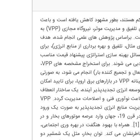
 کم هستند، بطور مشهود کاهش یافته است و باعث
مشکلات در مصرف و موانع سرمایه گذاری شده است. به عنوان یک فنآوری تلفیق و مدیریت موثر، نیروگاه مجازی (VPP) به
است. براساس پژوهش های علمی انجام شده، هدف
صیلی در مورد VPP از جنبه داخلی (برای مثال، تلفیق و بهره برداری از منابع انرژی)، برای
 مسائل بهینه سازی استراتژی پیشنهاد قیمت مناسب
برای VPP، فرموله می شوند و روش های حل ریاضیاتی متناظر آنها، مرور ادبی می شوند. برای استخراج مشخصه های VPP،
ال، VPP، ریزشبکه، شبکه توزیع فعال و تجمیع کننده بار) انجام می شود، به صورتی
که مزیت ها و معایب VPP نیز بدست می آیند. در عین حال، اجرای واقع بینانه VPP در بازارهای برق اروپا، برای تایید امکان
توسعه انرژی تجدیدپذیر آینده، یک ساختار انعطاف
پذیر و یک مکانیزم مدیریت موثر برای VPP، باید ایجاد شود و در نتیجه باعث نوآوری فنی و اصلاحات مدیریت گردد. VPP
دیریت منابع انرژی تجدیدپذیر به صورت یک ورود
هماهنگ و اجرایی را بهبود خواهد بخشید. مقدمه: از انقلاب صنعتی اول در قرن 19، جهان وارد عرصه موتورهای بخار و در
نتیجه افزایش مصرف منابع انرژی اصلی مانند زغالسنگ، چوب و غیره شد [1]. همراه با بهبود هنگفت در بهره وری اجتماعی،
اطرنشان می کند. توان بخار، مثل یک شمشیر دو