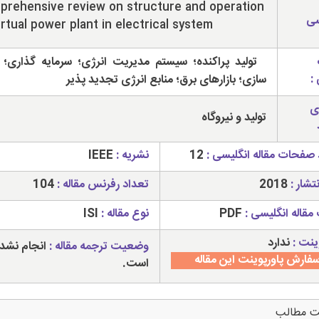
rehensive review on structure and operation
سی
irtual power plant in electrical system
تولید پراکنده؛ سیستم مدیریت انرژی؛ سرمایه گذاری؛ ب
:
سازی؛ بازارهای برق؛ منابع انرژی تجدید پذیر
ی
تولید و نیروگاه
 صفحات مقاله انگلیسی :
12
نشریه :
IEEE
تشار :
2018
تعداد رفرنس مقاله :
104
مقاله انگلیسی :
PDF
نوع مقاله :
ISI
ینت :
ندارد
وضعیت ترجمه مقاله :
انجام نشد
فارش پاورپوینت این مقاله
است.
ت مطالب