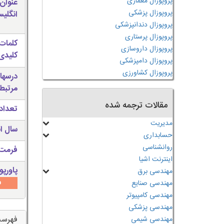
پروپوزال معماری
عنوان
پروپوزال پزشکی
انگلی
پروپوزال دندانپزشکی
پروپوزال پرستاری
کلمات
پروپوزال داروسازی
کلیدی 
پروپوزال دامپزشکی
پروپوزال کشاورزی
درسها
مرتبط
مقالات ترجمه شده
تعداد
مدیریت
سال ان
حسابداری
روانشناسی
فرمت 
اینترنت اشیا
پاورپو
مهندسی برق
س
مهندسی صنایع
مهندسی کامپیوتر
مهندسی پزشکی
فهرس
مهندسی شیمی