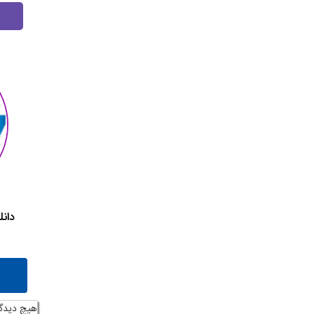
دان
هیچ دیدگ