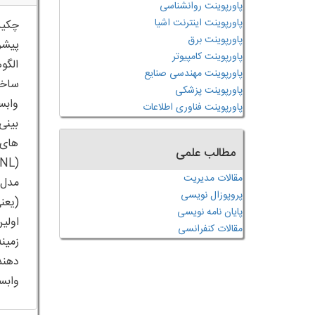
پاورپوینت روانشناسی
پاورپوینت اینترنت اشیا
چکید
پاورپوینت برق
پیشر
پاورپوینت کامپیوتر
الگو
پاورپوینت مهندسی صنایع
پاورپوینت پزشکی
وابس
پاورپوینت فناوری اطلاعات
بینی
های 
مطالب علمی
مقالات مدیریت
پروپوزال نویسی
(یعن
پایان نامه نویسی
اولی
مقالات کنفرانسی
زمین
دهند
وابس