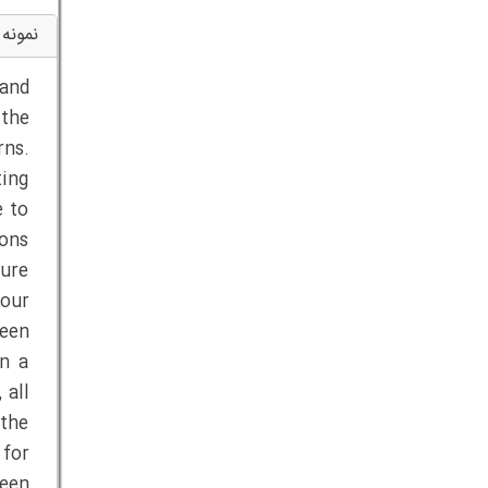
نمونه 
and
 the
rns.
ting
e to
ions
ture
 our
been
in a
 all
 the
 for
been