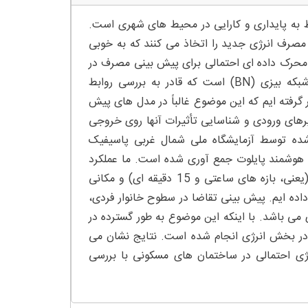
 به پایداری و کارایی در محیط های شهری است.
صرف انرژی جدید را اتخاذ می کنند که به خوبی
محرک داده ای احتمالی برای پیش بینی مصرف در
ساختمان های مسکونی پیشنهاد داده ایم. این مدل مبتنی بر چارچوب شبکه بیزی (BN) است که قادر به بررسی روابط
 گرفته ایم که این موضوع غالباً در مدل های پیش
تغیرهای ورودی و شناسایی تأثیرات آنها روی خروجی
 شده توسط آزمایشگاه ملی شمال غربی پاسیفیک
شبکه هوشمند پایلوت جمع آوری شده است. ما عملکرد
مدل مان را در یک محیط چند مقیاسی با در نظر گرفتن متغیرهای زمانی (یعنی، بازه های ساعتی و 15 دقیقه ای) و مکانی
 داده ایم. پیش بینی تقاضا در سطوح خانوار فردی،
 باشد. با اینکه این موضوع به طور گسترده در
ی در بخش انرژی انجام شده است. نتایج نشان می
ژی احتمالی در ساختمان های مسکونی با بررسی