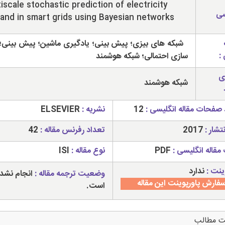
iscale stochastic prediction of electricity
سی
nd in smart grids using Bayesian networks
شبکه های بیزی؛ پیش بینی؛ یادگیری ماشین؛ پیش بینی؛
:
سازی احتمالی؛ شبکه هوشمند
ی
شبکه هوشمند
 صفحات مقاله انگلیسی :
12
نشریه :
ELSEVIER
تشار :
2017
تعداد رفرنس مقاله :
42
مقاله انگلیسی :
PDF
نوع مقاله :
ISI
ینت :
ندارد
وضعیت ترجمه مقاله :
انجام نشد
فارش پاورپوینت این مقاله
است.
ت مطالب