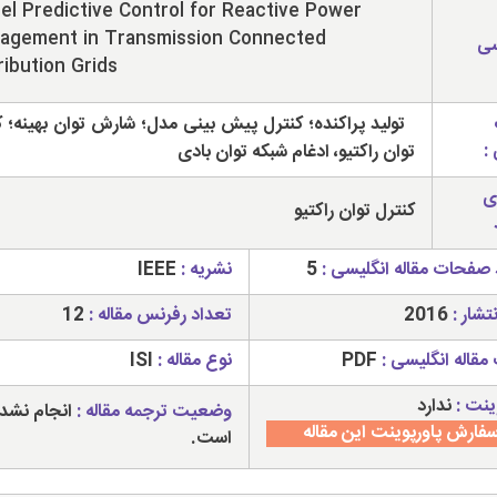
l Predictive Control for Reactive Power
agement in Transmission Connected
سی
ribution Grids
تولید پراکنده؛ کنترل پیش بینی مدل؛ شارش توان بهینه؛ ک
:
توان راکتیو، ادغام شبکه توان بادی
ی
کنترل توان راکتیو
 صفحات مقاله انگلیسی :
5
نشریه :
IEEE
تشار :
2016
تعداد رفرنس مقاله :
12
مقاله انگلیسی :
PDF
نوع مقاله :
ISI
ینت :
ندارد
وضعیت ترجمه مقاله :
انجام نشد
فارش پاورپوینت این مقاله
است.