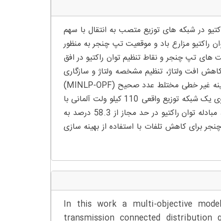
کتیو در شبکه های توزیع متصب به انتقال با سهم
ان راکتیو مزارع باد و موقعیت تپ چنجر به منظور
ت های تپ چنجر و نقاط تنظیم توان راکتیو در افق
 کاهش افت ولتاژ، تنظیم مشخصه ولتاژ و سازگاری
با محدودیت مبادله توان راکتیو با شبکه انتقال. یک مساله شارش توان بهینه غیر خطی مختلط عدد صحیح (MINLP-OPF)
با استفاده از محدودیت های عملیاتی شبکه شکل گرفته است. عملکرد بر روی یک شبکه توزیع واقعی 110 کیلو ولت آلمانی با
قدرت باد 1.6 گیگاوات بر یک سال بررسی شده است. با کنترل پیشنهادی، مبادله توان راکتیو در حد مجاز از 58.3 درصد به
چنجر برای کاهش تلفات با استفاده از بهینه سازی
In this work a multi-objective mode
transmission connected distribution