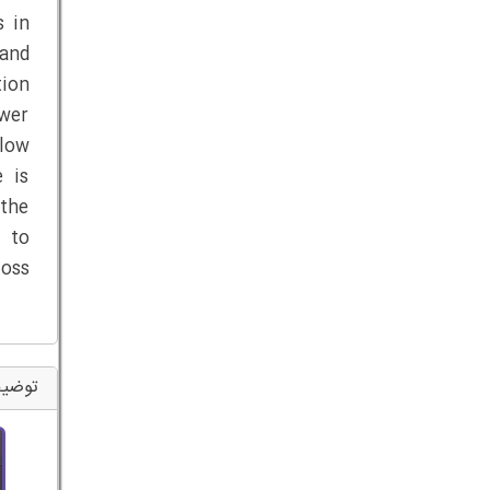
s in
 and
tion
ower
low
 is
 the
% to
loss
توضیح