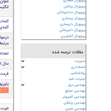
پروپوزال معماری
عنوان
پروپوزال پزشکی
انگلی
پروپوزال دندانپزشکی
پروپوزال پرستاری
کلمات
پروپوزال داروسازی
کلیدی 
پروپوزال دامپزشکی
پروپوزال کشاورزی
درسها
مرتبط
مقالات ترجمه شده
تعداد
مدیریت
سال ان
حسابداری
روانشناسی
فرمت 
اینترنت اشیا
پاورپو
مهندسی برق
س
مهندسی صنایع
مهندسی کامپیوتر
مهندسی پزشکی
فهرس
مهندسی شیمی