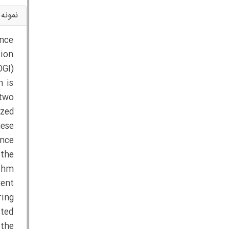
نمونه 
ance
tion
OGI)
m is
two
ized
hese
ence
 the
ithm
rent
ring
sted
 the