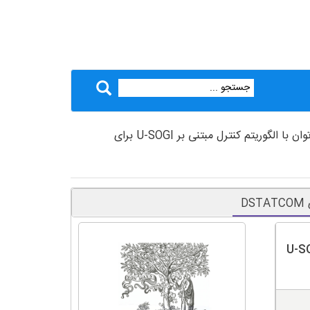
> دانلود ترجمه مقاله بهبود کیفیت توان با الگوریتم کنترل مبتنی بر U-SOGI برای
اده از الگوریتم کنترل مبتنی بر U-SOGI