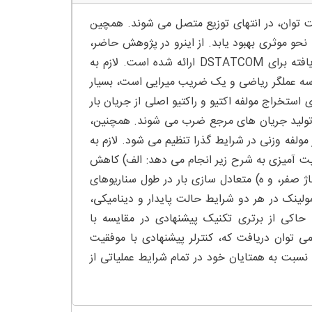
DSTATC) به منظور افزایش کیفیت توان، در انتهای توزیع متصل می شوند. همچین
ستفاده بهتر و خدمات جانبی بیشتر بایستی عملکرد DSTATCOM به نحو موثری بهبود یابد. از اینرو در پژوهش حاضر،
یک ساختار کنترل تطبیقی مبتنی بر انتگرال‌گر تعمیم‌یافته مرتبه دوم ارتقا یافته برای DSTATCOM ارائه شده است. لازم به
ر، سه عملگر ریاضی و یک ضریب میرایی است، بسیار
 استخراج مولفه اکتیو و راکتیو اصلی از جریان بار
ای تولید جریان های مرجع ضرب می شوند. همچنین،
ات ارائه شده در مولفه وزنی در شرایط گذرا تنظیم می شود. لازم به
قیت آمیزی به شرح زیر انجام می دهد: الف) کاهش
 صفر، و ه) متعادل سازی بار در طول سناریوهای
ولینک در هر دو شرایط حالت پایدار و دینامیکی،
حاکی از برتری تکنیک پیشنهادی در مقایسه با
ی توان دریافت که، کنترلر پیشنهادی با موفقیت
 مطابق با استانداردهای IEEE کاهش داده و نسبت به همتایان خود در تمام شرایط عملیاتی از