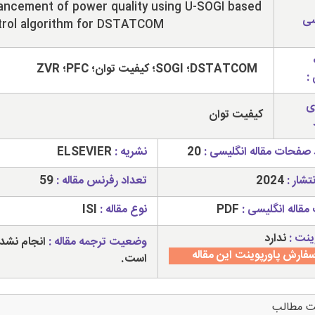
ancement of power quality using U-SOGI based
سی
trol algorithm for DSTATCOM
DSTATCOM؛ SOGI؛ کیفیت توان؛ PFC؛ ZVR
:
ی
کیفیت توان
 صفحات مقاله انگلیسی :
20
نشریه :
ELSEVIER
تشار :
2024
تعداد رفرنس مقاله :
59
مقاله انگلیسی :
PDF
نوع مقاله :
ISI
ینت :
ندارد
وضعیت ترجمه مقاله :
انجام نشد
فارش پاورپوینت این مقاله
است.
ت مطالب