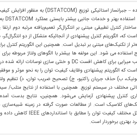
چکیده – جبرانساز استاتیکی توزیع (OM
برای ا
است که، الگوریتم کنترل پیشنهادی از آنجائیکه متشکل از دو انتگرال‌گ
‌تر از تکنیک‌های مبتنی بر تبدیل است. همچنین این الگوریتم کنترل برای
 استفاده می شود. این مولفه ها بیشتر با الگوهای ولتاژ مربوطه بر
ضریب میرایی برای کاهش افست DC و خنثی سازی نوسان
است که الگوریتم پیشنهادی وظایف کیفیت توان را به نحو موثر و موف
ونیک، ب) حذف جریان راکتیو، ج) تصحیح ضریب توان، د) تنظیم ولتاژ
اتی مختلف در سیستم توزیع. همچنین با استفاده از نتایج متلب/ سیم
اری کنترل پیشنهادی آزمایش می‌شود. همچنین، نتایج بدست آمده 
ک‌های کلاسیک است. از مطالعات صورت گرفته در زمینه شبیه‌سازی م
مسائل مختلف کیفیت توان را
رد بهتری برخوردار است.