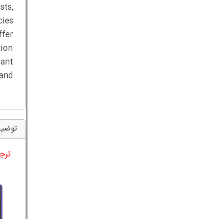
sts,
ies
ffer
tion
cant
 and
توضیح