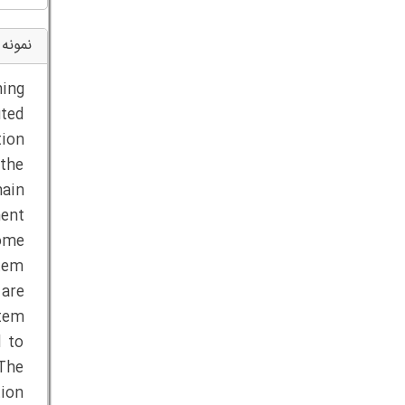
نمونه 
ning
uted
tion
 the
hain
nent
some
tem
 are
tem
d to
 The
tion