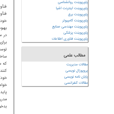
پاورپوینت روانشناسی
فنآو
پاورپوینت اینترنت اشیا
فنآو
پاورپوینت برق
خودک
پاورپوینت کامپیوتر
پاورپوینت مهندسی صنایع
بهبو
پاورپوینت پزشکی
در س
پاورپوینت فناوری اطلاعات
برای
مطالب علمی
که س
مقالات مدیریت
کنند
پروپوزال نویسی
پایان نامه نویسی
مقالات کنفرانسی
مدرن
بدخو