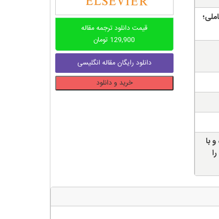
لی؛
قیمت دانلود ترجمه مقاله
129,900
تومان
دانلود رایگان مقاله انگلیسی
دانلود
خرید و دانلود
ترجمه
مقاله
کاربرد
فناوری
بلاکچین
و با
در
را
سیستم
های
توزیع
توان
عدد