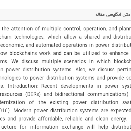
متن انگلیسی مقاله
 the attention of multiple control, operation, and plan
kchain technologies, which allow a shared and distrib
t, economic, and automated operations in power distribu
 how blockchains work and can be utilized to enhance
ems. We discuss multiple scenarios in which blockc
n power distribution systems. Also, we discuss perti
chnologies to power distribution systems and provide 
s. Introduction: Recent developments in power sys
y resources (DERs) and bidirectional communications)
ernization of the existing power distribution sys
2016). Modern power distribution systems are expecte
gies and provide affordable, reliable and clean energy.
tructure for information exchange will help distribu