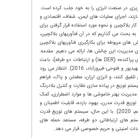
ه ریزی در صنعت انرژی را به خود جلب کرده است.
ازند، اجرای عملیات های ایمن، شفاف، اقتصادی و
ار بلاکچین و نحوه مورد استفاده قرار گرفتن برای
 به بحث می گذاریم که در آن فنآوریهای بلاکچین،
 های مربوطه برای بکارگیری فنآوریهای بلاکچین
ی مدیریت این چالش ها، ارائه می دهیم. مقدمه:
توسعه های اخیر در زمینه فنآوریهای سیستم قدرت (برای مثال، «منابع انرژی پراکنده» (DER ها) و ارتباطات دو طرفه)، باعث
ساختاربندی مجدد و مدرنیزه شدن سیستم توزیع قدرت موجود شده اند (شهیدپور و فتوحی-فیروزآباد، 2016). انتظار می رود
تلفیق کنند، و انرژی ارزان، مطمئن و پاک، فراهم
سیستم توزیع در پیاده سازی نظارت و کنترل بلادرنگ
ش هزینه های بهره برداری، وفق دادن افزایش نفوذ DER ها و مدیریت بهتر خاموشی ها و موارد اضطراری، کمک
 2016). بطور کلی، سیستم های توزیع قدرت مدرن، بهبود بازده، قابلیت اطمینان و
پایداری در کل سیستم های توزیع قدرت موجود را حاصل می کنند (کلوریسم، 2020). با این حال، سیستم های توزیع قدرت
ستم های ارتباطاتی دو طرفه، مستعد حمله های
دیدات امنیتی و حریم خصوصی قرار می دهد.