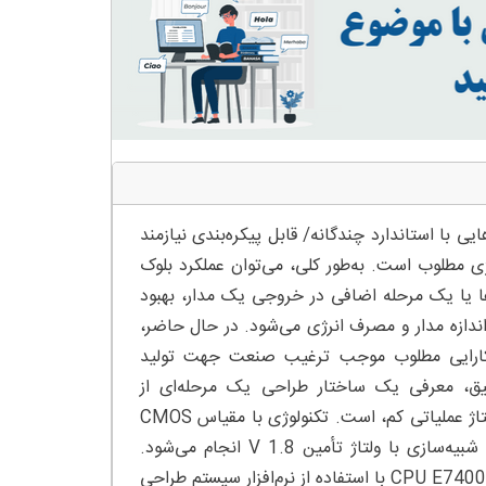
(RF) با کارایی بالا یا گیرنده‌هایی با استاندارد چندگانه/ قابل پیکره‌بندی نیازمند
 مطلوب است. به‌طور کلی، می‌توان عملکرد بلوک
 ها یا یک مرحله اضافی در خروجی یک مدار، بهبود
دازه مدار و مصرف انرژی می‌شود. در حال حاضر،
ل با کارایی مطلوب موجب ترغیب صنعت جهت تولید
یق، معرفی یک ساختار طراحی یک مرحله‌ای از
تقویت‌کننده با نویز کم (LNA) جهت دستیابی به عملکرد مطلوب‌تر تحت ولتاژ عملیاتی کم، است. تکنولوژی با مقیاس CMOS
TSMC 0.18 میکرون جهت تحقق طرح‌های LNA استفاده‌شده و فرآیند شبیه‌سازی با ولتاژ تأمین 1.8 V انجام می‌شود.
معیارهای عملکرد LNA با استفاده از یک پردازشگر دو هسته‌ای CPU E7400@2.80 Hz با استفاده از نرم‌افزار سیستم طراحی