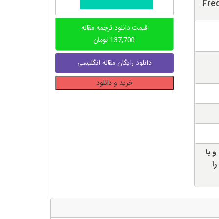
Fre
قیمت دانلود ترجمه مقاله
137,700
تومان
دانلود رایگان مقاله انگلیسی
دانلود
خرید و دانلود
ترجمه
مقاله
طراحی
تقویت
کننده
با
و با
نویز
را
پایین
برای
گیرنده
رادیو