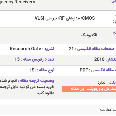
سی
quency Receivers
CMOS؛ مدارهای RF؛ طراحی VLSI
:
ی
الکترونیک
 صفحات مقاله انگلیسی :
21
نشریه :
Research Gate
تشار :
2018
تعداد رفرنس مقاله :
15
مقاله انگلیسی :
PDF
نوع مقاله :
ISI
وضعیت ترجمه مقاله :
انجام شده 
ینت :
ندارد
خرید بسته می توانید فایل ترجمه 
فارش پاورپوینت این مقاله
دانلود کنید
ت مطالب