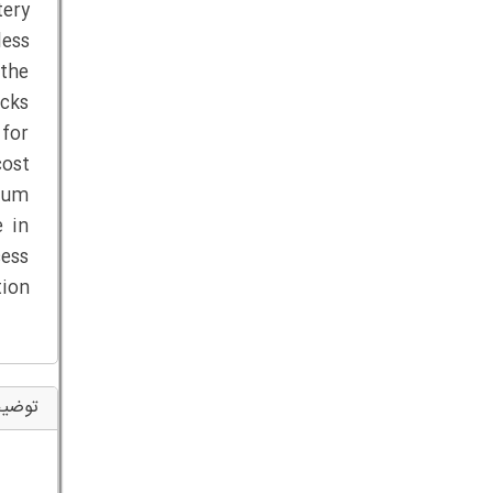
tery
ess
 the
ocks
for
cost
lium
e in
cess
tion
توضیح