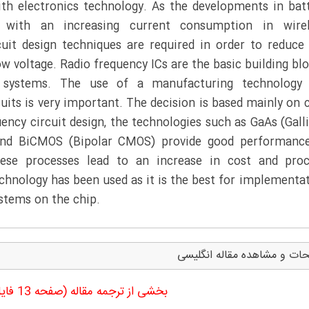
th electronics technology. As the developments in bat
 with an increasing current consumption in wirel
uit design techniques are required in order to reduce
w voltage. Radio frequency ICs are the basic building bl
 systems. The use of a manufacturing technology 
uits is very important. The decision is based mainly on 
quency circuit design, the technologies such as GaAs (Gal
 and BiCMOS (Bipolar CMOS) provide good performanc
these processes lead to an increase in cost and pro
echnology has been used as it is the best for implementa
ystems on the chip.
ات و مشاهده مقاله انگلیسی
بخشی از ترجمه مقاله (صفحه 13 فایل ورد ترجمه)