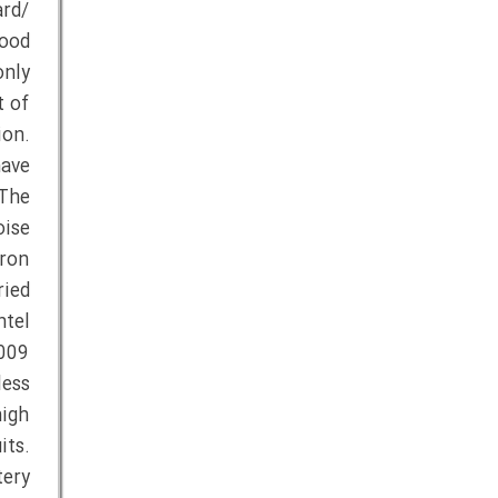
rd/
good
only
t of
ion.
have
 The
oise
cron
ried
ntel
009
less
high
its.
tery