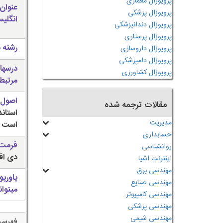
پروپوزال معماری
عنوان
پروپوزال پزشکی
انگلی
پروپوزال دندانپزشکی
پروپوزال پرستاری
رشته 
پروپوزال داروسازی
پروپوزال دامپزشکی
درسها
پروپوزال کشاورزی
مرتبط
اصول 
مقالات ترجمه شده
استان
مدیریت
است
حسابداری
فرمت 
روانشناسی
دی اف (
اینترنت اشیا
مهندسی برق
پاورپو
مهندسی صنایع
میتوان
مهندسی کامپیوتر
مهندسی پزشکی
مهندسی شیمی
فهرس