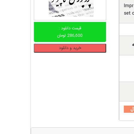
Impr
set 
قیمت دانلود :
286,600
تومان
ه
دانلود
خرید و دانلود
پروپوزال
بهبود
دقت
تشخیص
چهره
از
طریق
گزینش
ل
مجموعه
ای
از
مشخصات