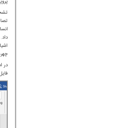
پروپ
تشخی
تصاو
انسا
داد.
اشیا
چهره
فایل