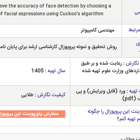
ove the accuracy of face detection by choosing a
سی
of facial expressions using Cuckoo's algorithm
مرتبط
مهندسی کامپیوتر
ی
روش تحقیق و نمونه پروپوزال کارشناسی ارشد برای پایان نام
نگارش :
رعایت شده و بر طبق
داردهای وزارت علوم تهیه شده
سال تهیه :
1405
تهیه :
ورد (قابل ویرایش) و پی
کیفیت نگارش :
طلایی
pdf)
ینت این پروپوزال را چگونه
سفارش پاورپوینت این پروپوزا
م تهیه کنم؟
ت مطالب