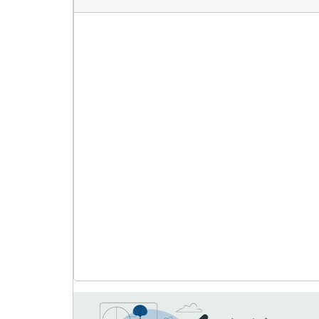
چهره
عدد