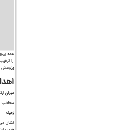
همه پروپ
را ترغیب 
پژوهش ها
اهدا
میزان ارت
مخاطب را
زمینه
نشان می 
قوی دارن