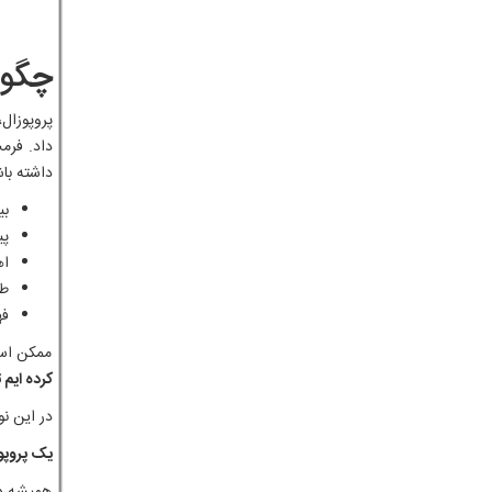
چ
گون
پروپوزال
داد. فرم
داشته باش
بی
پی
اه
طر
فه
ممکن است
کرده ایم 
در این نو
یک پروپو