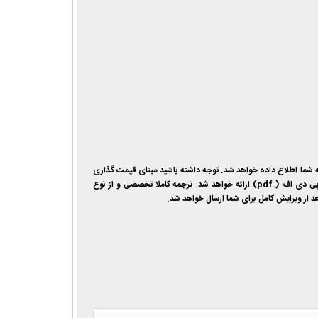
ی شده و از طریق پیامک و ایمیل به شما اطلاع داده خواهد شد. توجه داشته باشید مبنای قیمت گذاری
براساس تعداد کلمات مقاله بوده و فایل ترجمه در قالب ورد (.doc و .docx) و همچنین در قالب پی دی اف (.pdf) ارائه خواهد شد. ترجمه کاملا تخصصی و از نوع
عد از ویرایش کامل برای شما ارسال خواهد شد.