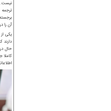
نیست. 
ترجمه 
برجسته 
آن را د
یکی از 
دارند ک
حال در
کاملا ج
اطلاعاتی