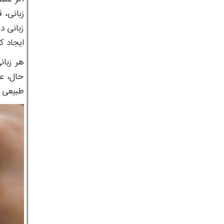
زبانی، 
زبانی د
ایجاد کر
هر زبان
حال، عب
طبیعی و