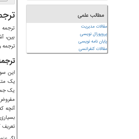
ترجم
مطالب علمی
مقالات مدیریت
ترجمه ر
پروپوزال نویسی
بین، آش
پایان نامه نویسی
ترجمه 
مقالات کنفرانسی
ترجم
این سو
یک متن 
یک جمله
مفروض ب
آنچه که
بسیاری 
تعریف ک
اگر عنص