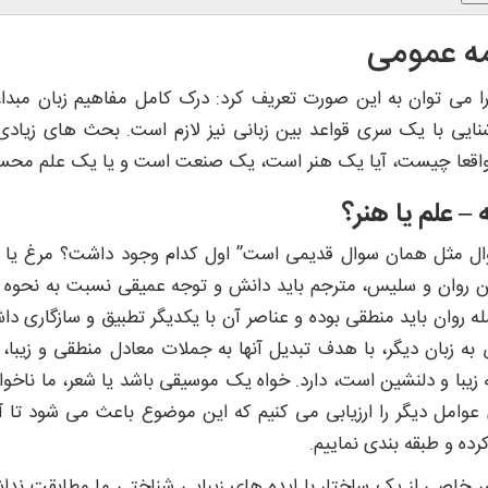
ه عمومی
ا می توان به این صورت تعریف کرد: درک کامل مفاهیم زبان مبدا،
نایی با یک سری قواعد بین زبانی نیز لازم است. بحث های زیادی 
واقعا چیست، آیا یک هنر است، یک صنعت است و یا یک علم مح
ه
–
علم یا هنر؟
ال مثل همان سوال قدیمی است” اول کدام وجود داشت؟ مرغ یا تخ
روان و سلیس، مترجم باید دانش و توجه عمیقی نسبت به نحوه ت
 روان باید منطقی بوده و عناصر آن با یکدیگر تطبیق و سازگاری دا
ه زبان دیگر، با هدف تبدیل آنها به جملات معادل منطقی و زیبا، و
 زیبا و دلنشین است، دارد. خواه یک موسیقی باشد یا شعر، ما ناخوا
عوامل دیگر را ارزیابی می کنیم که این موضوع باعث می شود تا آ
رده و طبقه بندی نماییم.
ر خاصی از یک ساختار با ایده های زیبایی شناختی ما مطابقت ند