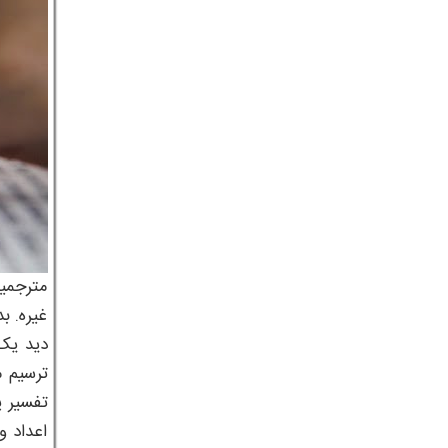
مترجمین
غیره. ب
دید یک 
ترسیم م
تفسیر پ
اعداد و