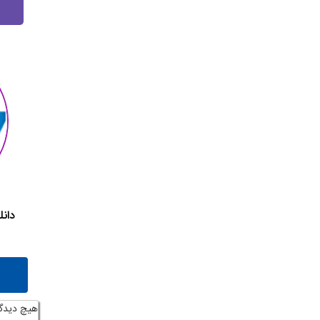
دان
هیچ دیدگ