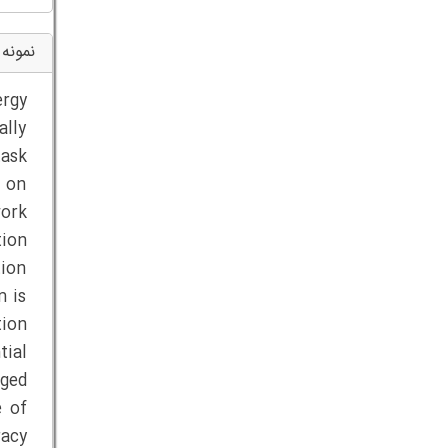
نمونه 
ergy
ally
task
g on
work
ion
tion
m is
tion
ial
gged
e of
racy