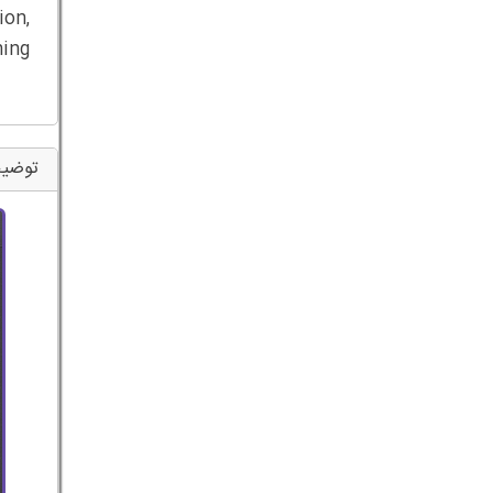
on,
ing
توضیح