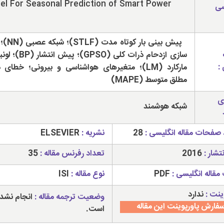
l For Seasonal Prediction of Smart Power
سی
پیش بینی بار کو
سازی ازدحام ذرات کلی (GPSO)؛ 
:
مارکارد (LM)؛ متغیرهای هواشناسی و بیرونی؛ خطای
مطلق متوسط (MAPE)
ی
شبکه هوشمند
 صفحات مقاله انگلیسی :
28
نشریه :
ELSEVIER
تشار :
2016
تعداد رفرنس مقاله :
35
مقاله انگلیسی :
PDF
نوع مقاله :
ISI
ینت :
ندارد
وضعیت ترجمه مقاله :
انجام نشد
فارش پاورپوینت این مقاله
است.