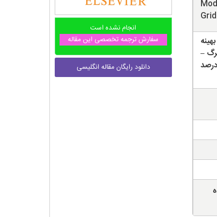
Mode
Grid
انجام نشده است
سفارش ترجمه تخصصی این مقاله
تاه مدت (STLF)؛ شبکه عصبی (NN)؛ بهینه
پیش انتشار (BP)؛ لونبرگ –
 درصد
دانلود رایگان مقاله انگلیسی
ه