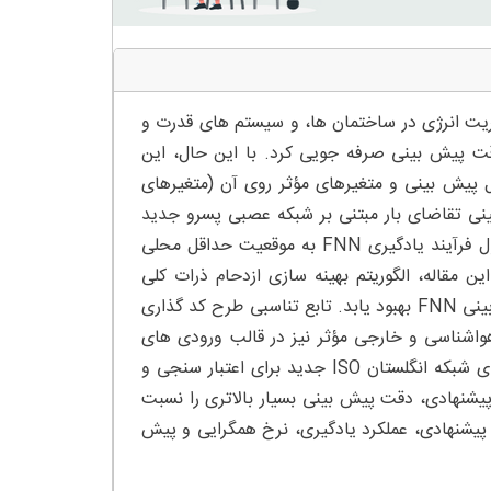
ریت انرژی در ساختمان ها، و سیستم های قدرت و
 دقت پیش بینی صرفه جویی کرد. با این حال، این
 پیش بینی و متغیرهای مؤثر روی آن (متغیرهای
نی تقاضای بار مبتنی بر شبکه عصبی پسرو جدید
(FNN) ارائه شده است. هرچقدر که روش عقب پیش انتشار معمول در طول فرآیند یادگیری FNN به موقعیت حداقل محلی
مقاله، الگوریتم بهینه سازی ازدحام ذرات کلی
(GPSO) در قالب روش یادگیری جدیدی به کار گرفته شده تا عملکرد پیش بینی FNN بهبود یابد. تابع تناسبی طرح کد گذاری
ده است. متغیرهای هواشناسی و خارجی مؤثر نیز در قالب ورودی های
مدل همراه با داده های تقاضای بار مربوطه به کار گرفته شده اند. داده های شبکه انگلستان ISO جدید برای اعتبار سنجی و
 پیشنهادی، دقت پیش بینی بسیار بالاتری را نسبت
 پیشنهادی، عملکرد یادگیری، نرخ همگرایی و پیش