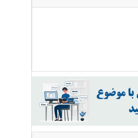
رنگدانه
عدد