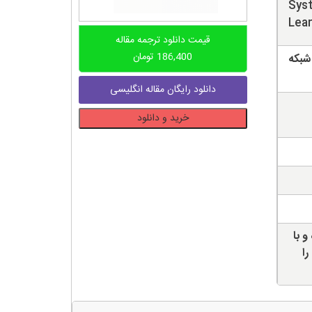
Syst
Lear
قیمت دانلود ترجمه مقاله
186,400
تومان
شبکه
دانلود رایگان مقاله انگلیسی
دانلود
خرید و دانلود
ترجمه
مقاله
توسعه
سیستم
طبقه
بندی
سرطان
و با
پوست
را
برای
ضایعات
پوستی