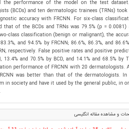
d the performance of the model on the test dataset
ogists (BCDs) and ten dermatologic trainees (TRNs) took
nostic accuracy with FRCNN. For six-class classificat
d that of the BCDs and TRNs was 79.5% (p = 0.0081) 
wo-class classification (benign or malignant), the accur
5%, 83.3%, and 94.5% by FRCNN; 86.6%, 86.3%, and 86.6
, respectively. False positive rates and positive predic
, 13.4% and 70.5% by BCD, and 14.1% and 68.5% by T
ication performance of FRCNN with 20 dermatologists. 
 FRCNN was better than that of the dermatologists. In
 in society and have it used by the general public, in o
.
ات و مشاهده مقاله انگلیسی