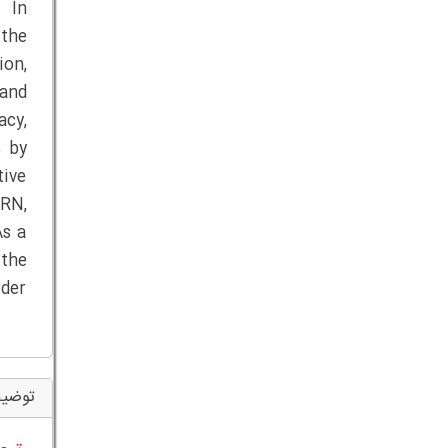
. In
 the
ion,
and
acy,
% by
tive
RN,
As a
 the
rder
توضیح