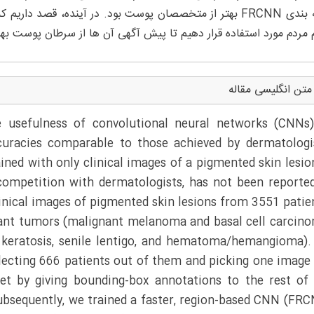
طبقه بندی FRCNN بهتر از متخصصان پوست بود. در آینده، قصد د
 مردم مورد استفاده قرار دهیم تا پیش آگهی آن ها از سرطان پوست بهبو
متن انگلیسی مقاله
 usefulness of convolutional neural networks (CNNs
curacies comparable to those achieved by dermatologi
ned with only clinical images of a pigmented skin lesio
n competition with dermatologists, has not been reporte
linical images of pigmented skin lesions from 3551 patie
nant tumors (malignant melanoma and basal cell carcin
 keratosis, senile lentigo, and hematoma/hemangioma)
electing 666 patients out of them and picking one image
set by giving bounding-box annotations to the rest of
ubsequently, we trained a faster, region-based CNN (FR