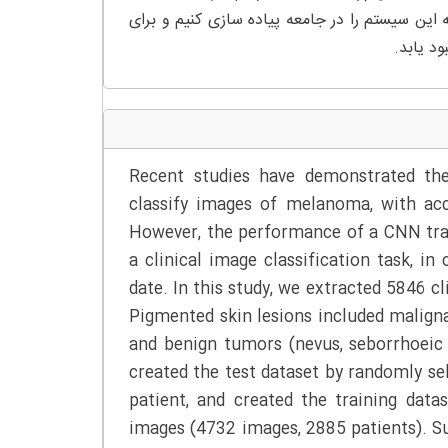
اریم که این سیستم را در جامعه پیاده سازی کنیم و برای
د یابد.
Recent studies have demonstrated the
classify images of melanoma, with ac
However, the performance of a CNN trai
a clinical image classification task, i
date. In this study, we extracted 5846 c
Pigmented skin lesions included malig
and benign tumors (nevus, seborrhoeic
created the test dataset by randomly s
patient, and created the training data
images (4732 images, 2885 patients). S