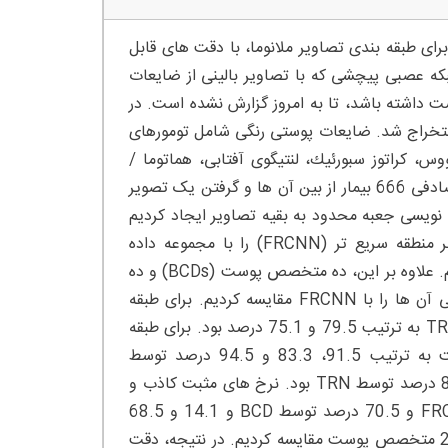
ه – مطالعات اخیر سودمند بودن شبکه های عصبی پیچشی (CNNs) برای طبقه بندی تصاویر ملانوما، با دقت های قابل
که عصبی پیچشی که با تصاویر بالینی از ضایعات
ت داشته باشد، تا به امروز گزارش نشده است. در
 تصویر بالینی از ضایعات پوستی رنگی از 3551 بیمار استخراج شد. ضایعات پوستی رنگی شامل تومورهای
، كراتوز سبورئیك‌، لنتیگوی آفتابی، هماتوما /
هماتژیوم) است. در این مطالعه یک مجموعه داده آزمایشی را با انتخاب تصادفی 666 بیمار از بین آن ها و گرفتن یک تصویر
ه نویسی جعبه محدود به بقیه تصاویر ایجاد کردیم
(4732 تصویر، 2885 بیمار). سپس، یک شبکه عصبی پیچشی مبتنی بر منطقه سریع تر (FRCNN) را با مجموعه داده
آموزشی ایجاد کرده و عملکرد مدل را بر مجموعه داده آزمایشی بررسی کردیم. علاوه بر این، ده متخصص پوست (BCDs) و ده
کارآموز پوست (TRNs )، آزمایشات مشابهی انجام دادند و دقت تشخیصی آن ها را با FRCNN مقایسه کردیم. برای طبقه
بندی دو شش طبقه، دقت FRCNN، 86.2 درصد بود و دقت BCDs و TRNs به ترتیب 79.5 و 75.1 درصد بود. برای طبقه
بندی شش طبقه (خوش خیم یا بدخیم)، دقت، حساسیت و اختصاصیت به ترتیب 91.5، 83.3 و 94.5 درصد توسط
FRCNN، 86.6، 86.3 و 86.6 درصد توسط BCD و 85.3، 83.5 و 85.9 درصد توسط TRN بود. نرخ های مثبت کاذب و
مقادیر پیش بینی مثبت به ترتیب 5.5 و 84.7 درصد توسط FRCNN، 13.4 و 70.5 درصد توسط BCD و 14.1 و 68.5
درصد توسط TRN بود. در این مطالعه عملکرد طبقه بندی FRCNN را با 20 متخصص پوست مقایسه کردیم. در نتیجه، دقت