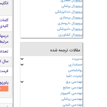
پروپوزال معماری
انگلی
پروپوزال پزشکی
پروپوزال دندانپزشکی
پروپوزال پرستاری
کلمات
پروپوزال داروسازی
کلیدی 
پروپوزال دامپزشکی
پروپوزال کشاورزی
درسها
مرتبط
مقالات ترجمه شده
تعداد
مدیریت
سال ان
حسابداری
روانشناسی
فرمت 
اینترنت اشیا
مهندسی برق
پاورپو
مهندسی صنایع
س
مهندسی کامپیوتر
مهندسی پزشکی
مهندسی شیمی