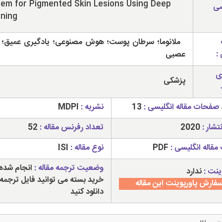
em for Pigmented Skin Lesions Using Deep
سی
ning
ملانوما؛ سرطان پوست؛ هوش مصنوعی؛ یادگیری عمیق؛ 
:
عصبی
ی
پزشکی
 صفحات مقاله انگلیسی :
13
نشریه :
MDPI
تشار :
2020
تعداد رفرنس مقاله :
52
مقاله انگلیسی :
PDF
نوع مقاله :
ISI
وضعیت ترجمه مقاله :
انجام شده 
ینت :
ندارد
خرید بسته می توانید فایل ترجمه 
فارش پاورپوینت این مقاله
دانلود کنید