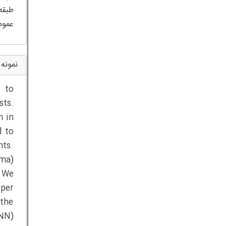
عموم
نمونه 
) to
sts.
n in
d to
nts.
oma)
. We
 per
 the
CNN)