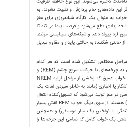
تاه‌مدت ذخیره می‌شوند. این نوع حافظه ظرفیت
ر این داده‌های خام پردازش و تثبیت نشوند، به
اب به عنوان یک کارگاه شبانه‌روزی برای مغز
حد زیادی قطع می‌شود و فرصت پیدا می‌کند تا
یشین فرد پیوند دهد و شبکه‌های سیناپسی مرتبط
از حالتی شکننده به حالتی پایدار و مقاوم تبدیل
 مراحل مختلفی تشکیل شده است که هر کدام
نقش خاصی در پردازش انواع مختلف یادگیری دارند. خواب به طور کلی به چرخه‌های با حرکات سریع چشم (REM) و
بدون حرکات سریع چشم (NREM) تقسیم می‌شود. خواب موج آرام یا خواب عمیق که بخشی از مراحل اولیه NREM
شکار یا اخباری (مانند به خاطر سپردن لغات یک
صی در مغز تولید می‌شود که تسهیل‌کننده انتقال
اطلاعات از هیپوکامپ (مرکز ذخیره اولیه) به قشر مخ (محل ذخیره دائمی) هستند. از سوی دیگر، خواب REM نقش بسیار
رانندگی یا نواختن یک ساز موسیقی) و همچنین
داشتن یک خواب کامل که تمامی این چرخه‌ها را