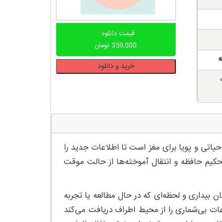
قیمت دانلود :
359,000
تومان
ه
دانلود
خرید و دانلود
پاورپوینت
تاثیر
خواب
بر
فرآیند
تحکیم
یاتی و پویا برای مغز است تا اطلاعات جدید را
حافظه
و
حکیم حافظه و انتقال آموخته‌ها از حالت موقت
یادگیری
طولانی
مان بیداری و لحظه‌ای که در حال مطالعه یا تجربه
مدت
عدد
ات بی‌شماری را از محیط اطراف دریافت می‌کند