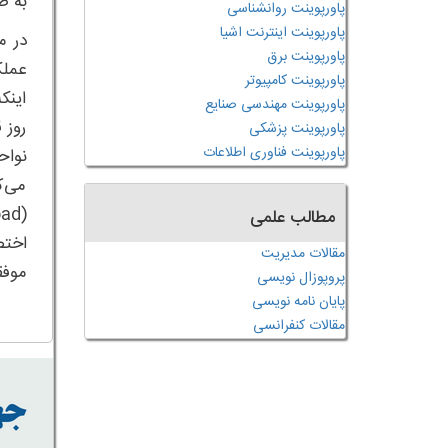
به ص
پاورپوینت روانشناسی
پاورپوینت اینترنت اشیا
در م
پاورپوینت برق
عملک
پاورپوینت کامپیوتر
اینک
پاورپوینت مهندسی صنایع
روز 
پاورپوینت پزشکی
پاورپوینت فناوری اطلاعات
نواح
می‌ک
مطالب علمی
اختص
مقالات مدیریت
موفق
پروپوزال نویسی
پایان نامه نویسی
مقالات کنفرانسی