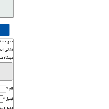
هیچ دیدگ
نشانی ایم
دیدگاه شم
نام
*
ایمیل
*
لطفا پاسخ 