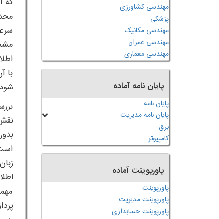
که ا
مهندسی کشاورزی
محدو
پزشکی
سرعت
مهندسی مکانیک
مهندسی عمران
مشخص
مهندسی معماری
اطلا
با آ
پایان نامه آماده
شود.
پایان نامه
بررس
پایان نامه مدیریت
برق
کامپیوتر
است،
زبان
پاورپوینت آماده
پاورپوینت
مهمی
پاورپوینت مدیریت
پردا
پاورپوینت حسابداری