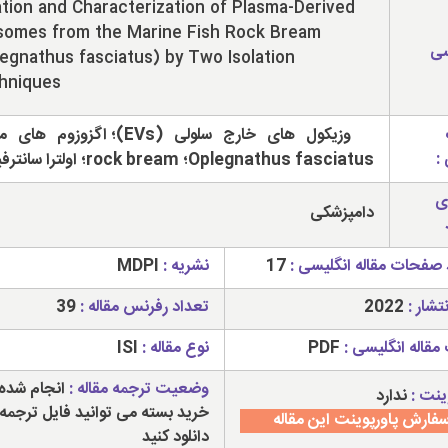
ation and Characterization of Plasma-Derived
somes from the Marine Fish Rock Bream
سی
egnathus fasciatus) by Two Isolation
hniques
وزیکول های خارج سلولی (EVs)؛ اگزوزوم
:
Oplegnathus fasciatus؛ rock bream؛ اولترا سانترفیوژ
ی
دامپزشکی
 صفحات مقاله انگلیسی :
17
نشریه :
MDPI
تشار :
2022
تعداد رفرنس مقاله :
39
مقاله انگلیسی :
PDF
نوع مقاله :
ISI
وضعیت ترجمه مقاله :
انجام شده 
ینت :
ندارد
خرید بسته می توانید فایل ترجمه 
فارش پاورپوینت این مقاله
دانلود کنید