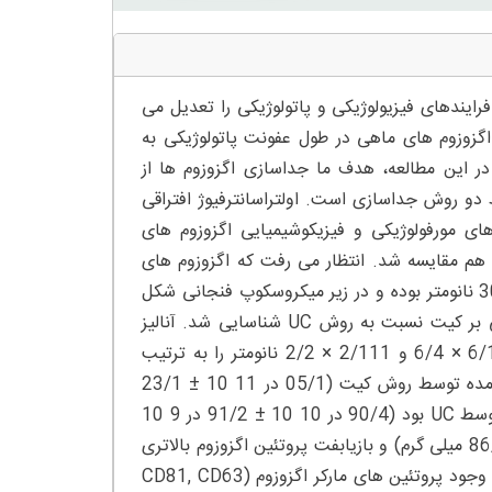
رایندهای فیزیولوژیکی و پاتولوژیکی را تعدیل می
اگزوزوم های ماهی در طول عفونت پاتولوژیکی به
ر این مطالعه، هدف ما جداسازی اگزوزوم ها از
 دریایی rock bream (Oplegnathus fasciatus) توسط دو روش جداسازی است. اولتراسانترفیوژ افتراقی
ای مورفولوژیکی و فیزیکوشیمیایی اگزوزوم های
 مقایسه شد. انتظار می رفت که اگزوزوم های
جداسازی شده به کمک این روش ها دارای اندازه ای در محدوده 200 – 30 نانومتر بوده و در زیر میکروسکوپ فنجانی شکل
باشند. علاوه بر این، اگزوزوم های دست نخورده با استفاده از روش مبتنی بر کیت نسبت به روش UC شناسایی شد. آنالیز
ردیابی نانوذرات جمعیت ناهمگنی از اگزوزوم ها با میانگین قطره ذره 6/114 × 6/4 و 2/111 × 2/2 نانومتر را به ترتیب
توسط روش UC و روش مبتنی بر کیت نشان داد. غلظت ذرات به دست آمده توسط روش کیت (05/1 در 11 10 ± 23/1
×10 10 ذرات در میلی لیتر) ده برابر بالاتر از غلظت ذرات به دست آمده توسط UC بود (90/4 در 10 10 ± 91/2 در 9 10
ذرات در میلی لیتر). روش کیت دارای عملکرد پروتئین کل نسبتا بالاتری (86/1 میلی گرم) و بازیابفت پروتئین اگزوزوم بالاتری
است (55/0 میلی گرم در میلی لیتر پلاسما). آنالیز ایمونوبلات نشان دهنده وجود پروتئین های مارکر اگزوزوم (CD81, CD63