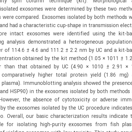
ty spin column technique (kit). Morphological 
e isolated exosomes were determined by these two meth
ds were compared. Exosomes isolated by both methods 
and had a characteristic cup-shape in transmission elec
re intact exosomes were identified using the kit-b
ng analysis demonstrated a heterogeneous population
r of 114.6 ± 4.6 and 111.2 ± 2.2 nm by UC and a kit-b
centration obtained by the kit method (1.05 × 1011 ± 1.
er than that obtained by UC (4.90 × 1010 ± 2.91 × 
comparatively higher total protein yield (1.86 mg)
 plasma). Immunoblotting analysis showed the presenc
 and HSP90) in the exosomes isolated by both methods
However, the absence of cytotoxicity or adverse im
by the exosomes isolated by the UC procedure indicates
ro. Overall, our basic characterization results indicate 
e for isolating high-purity exosomes from fish pla