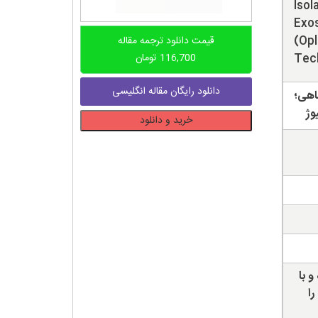
Isol
Exo
(Opl
قیمت دانلود ترجمه مقاله
Tec
116,700
تومان
دانلود رایگان مقاله انگلیسی
 های ماهی؛
دانلود
خرید و دانلود
ترجمه
مقاله
مشخصات
اگزوزوم
های
حاصل
از
پلاسما
در
و با
ماهی
را
دریایی