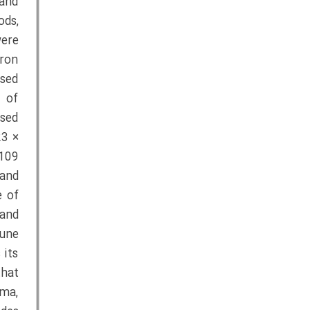
and
ods,
were
tron
ased
 of
ased
23 ×
109
 and
e of
 and
mune
 its
that
sma,