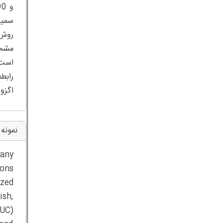
سمیت
مشخص
اگزو
نمونه 
any
ions
ized
ish,
(UC)