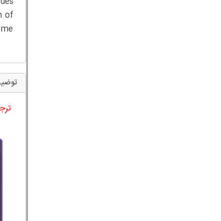
ides
n of
some
توضیح