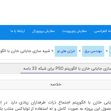
ه کنفرانسی
سفارش پاورپوینت
سفارش پروپوزال
ارتباط با ما
>
>
> شبیه سازی جایابی خازن با الگوریتم PSO برای شبکه 3
مهندسی برق
انرژی های نو
جایابی خازن با الگوریتم PSO برای شبکه 33 باسه
خلاصه:
ابی خازن با الگوریتم اجتماع ذرات طرفداران زیادی دارد. در ا
ول این پروژه به صورت کامل و نه استفاده از تولباکس متلب بل