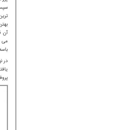
سپس 
ترین
بهتر
آن ق
باسه
در ن
یافت
پروف