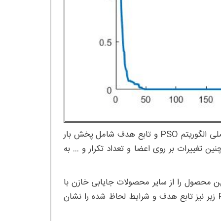
در حالت کلی این محصول حاوی فایل های متلب مربوط به بدنه ی اصلی الگوریتم PSO و تابع هدف شامل پخش بار
دن ، همچنین تغییرات بر روی اعضا و تعداد تکرار و … به
ین محصول را از سایر محصولات جایابی خازن با
PSO جدا می کند استفاده از اصل برنامه ی PSO می باشد. فایل PDF زیر نیز تابع هدف و شرایط لحاظ شده را نشان