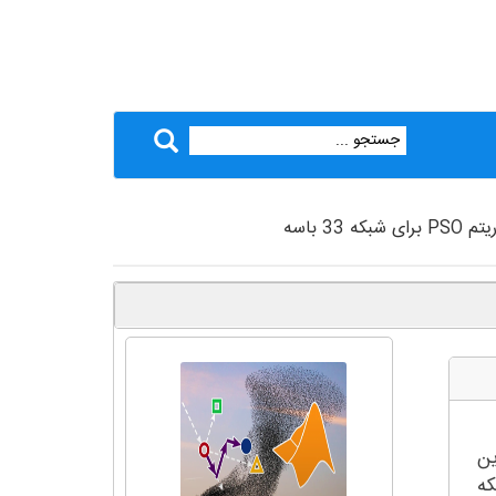
3 باسه
ین
که