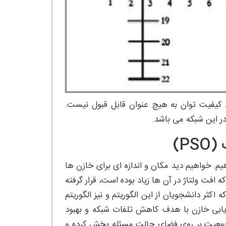
ر استانداردهای کیفیت توان به هیچ عنوان قابل قبول نیست.
در این شبکه می باشد.
P)
با الگوریتم PSO مورد بررسی قرار دهیم. خواهیم دید مکان و اندازه ای برای خازن ها
 شین 18 و یا سایر شین هایی که افت ولتاژ در آن ها زیاد بوده است، قرار گرفته
 اکثر دانشجویان از این الگوریتم و نیز الگوریتم
ایابی خازن با هدف کاهش تلفات شبکه و بهبود
. در اینصورت الگوریتم PSO ابتدا تعدادی جمعیت بر روی فضای حالت مسئله پخش کرده و