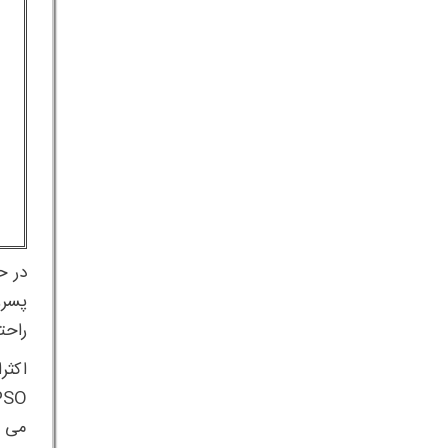
راحت
اکثر
می د