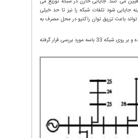
خازن را تعیین می کنند. جایابی خازن در شبکه توزیع می
نه جایابی شود تلفات شبکه را نیز تا حد خیلی
واند باعث تزریق توان راکتیو در محل مصرف به
این محصول جایابی بهینه خازن با متلب توسط الگوریتم ازدحام ذرات بوده و بر روی شبکه 33 باسه مورد بررسی قرار گرفته