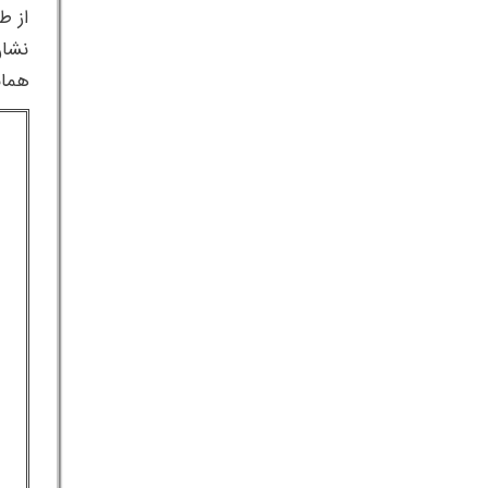
از ط
نشان
همان