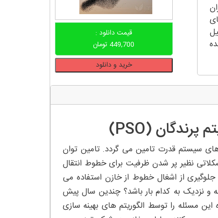
ان
ای
یل
قیمت دانلود :
ده
449,700
تومان
شبیه
خرید و دانلود
سازی
جایابی
خازن
با
الگوریتم
پرندگان (PSO)
PSO
برای
تورهای سیستم قدرت تامین می گردد. تامین توان
شبکه
اتی نظیر پر شدن ظرفیت برای خطوط انتقال
33
 جلوگیری از اشغال خطوط از خازن استفاده می
باسه
 و نزدیک به کدام بار باشد؟ چندین سال پیش
عدد
زه این مسئله را توسط الگوریتم های بهینه سازی