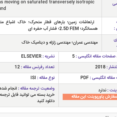
ns moving on saturated transversely isotropic
سی
und
ارتعاشات زمین؛ بارهای قطار متحرک؛ خاک اشباع مت
:
همسانگرد؛ 2.5D FEM؛ فشار آب حفره ای
ی
مهندسی عمران؛ مهندسی زلزله و دینامیک خاک
 صفحات مقاله انگلیسی :
5
نشریه :
ELSEVIER
تشار :
2018
تعداد رفرنس مقاله :
12
مقاله انگلیسی :
PDF
نوع مقاله :
ISI
وضعیت ترجمه مقاله :
انجام شده 
ینت :
ندارد
خرید بسته می توانید فایل ترجمه 
فارش پاورپوینت این مقاله
دانلود کنید