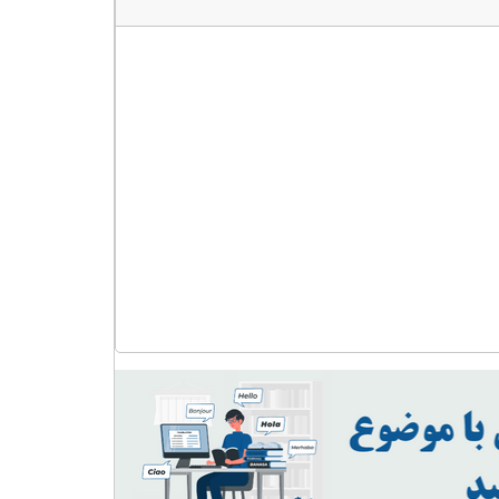
زمین
عدد