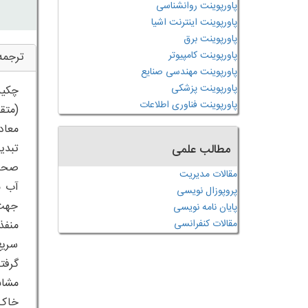
پاورپوینت روانشناسی
پاورپوینت اینترنت اشیا
پاورپوینت برق
پاورپوینت کامپیوتر
ترجمه
پاورپوینت مهندسی صنایع
پاورپوینت پزشکی
پاورپوینت فناوری اطلاعات
(متق
معاد
مطالب علمی
صحت 
مقالات مدیریت
آب م
پروپوزال نویسی
جهت 
پایان نامه نویسی
مقالات کنفرانسی
منفذ
سریع
گرفت
مشاب
خاک 