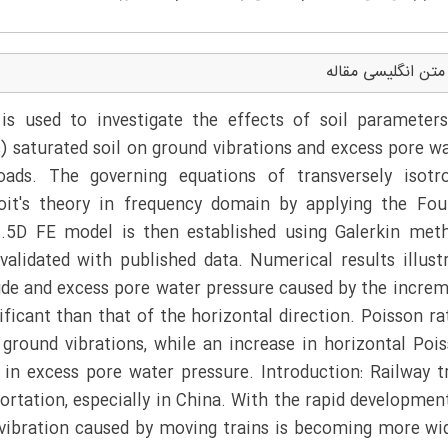
متن انگلیسی مقاله
s used to investigate the effects of soil parameter
c) saturated soil on ground vibrations and excess pore w
ads. The governing equations of transversely isotr
oit's theory in frequency domain by applying the Fou
2.5D FE model is then established using Galerkin met
alidated with published data. Numerical results illust
ude and excess pore water pressure caused by the incre
ificant than that of the horizontal direction. Poisson ra
n ground vibrations, while an increase in horizontal Poi
t in excess pore water pressure. Introduction: Railway t
rtation, especially in China. With the rapid developmen
 vibration caused by moving trains is becoming more wi