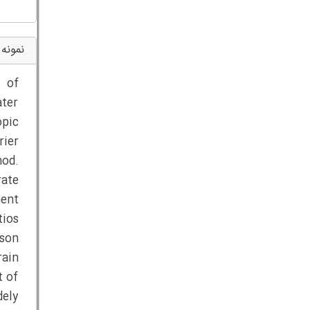
نمونه 
s of
ater
opic
rier
hod.
rate
ment
tios
sson
rain
t of
dely