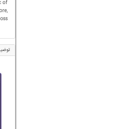
c of
re,
oss
توضیح