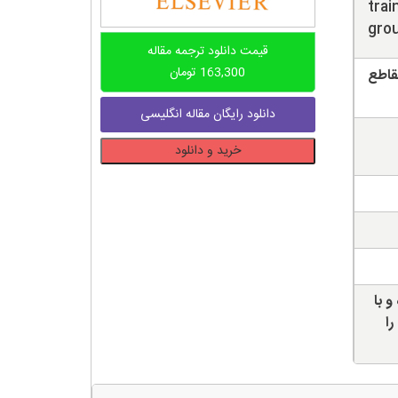
trai
gro
قیمت دانلود ترجمه مقاله
163,300
تومان
قاطع
دانلود رایگان مقاله انگلیسی
دانلود
خرید و دانلود
ترجمه
مقاله
بررسی
ارتعاشات
سطحی
ناشی
از
و با
حرکت
را
قطارها
بر
روی