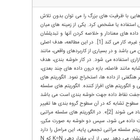
 هایی با ظرفیت های بزرگ را می توان بدون تلاش
زش استفاده یا مشخص کرد. یکی از زمینه های میان
داده های معنادار و خلاصه کردن آنها و تبدیلشان
به اطلاعات مفید از طریق خوشه بندی، استخراج ویژگی، آزمون های آماری و غیره، کار می کند [1]. در این مطالعه، هدف اصلی
ی باشد و در بسیاری از کاربردهای واقعی، مانند
ازاری استفاده می شود. در کار خوشه بندی، هدف
ابه مانند فاصله، بازه درون داده های چند بعدی،
قادیر هنگفتی از داده ها، استخراج نمود. الگوریتم های
 الگوریتم های افراز کننده. الگوریتم های سلسله
هر جفت نقاط داده جهت خوشه بندی است می باشد
و سطوح تشابه که در آن سطوح گروه بندی ها تغییر
می کنند و سطوح، از طریق رویکردهای از پایین به بالا یا بالا به پایین ایجاد می شوند [2]». در الگوریتم های سلسله مراتبی
سبت داده می شود، سپس دو خوشه به صورت مکرر،
تم سلسله مراتبی تجمعی پایه، این مراحل را دارد
[3]: ابتدا، ساختن یک ماتریس تشابه که تفاضل بین هر جفت داده ها را نشان می دهد. پس از آن، مقدار دهی K=N که N