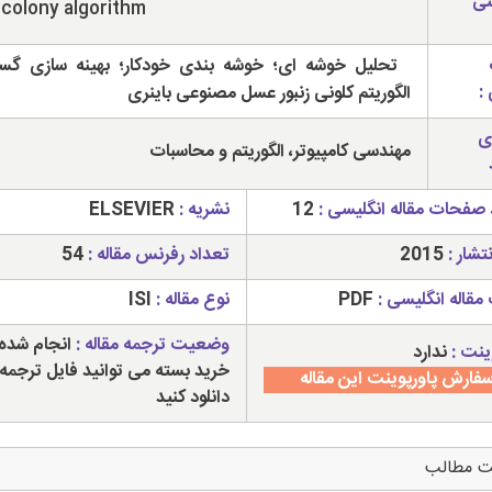
سی
colony algorithm
تحلیل خوشه ای؛ خوشه بندی خودکار؛ بهینه سازی گس
:
الگوریتم کلونی زنبور عسل مصنوعی باینری
ی
مهندسی کامپیوتر، الگوریتم و محاسبات
 صفحات مقاله انگلیسی :
12
نشریه :
ELSEVIER
تشار :
2015
تعداد رفرنس مقاله :
54
مقاله انگلیسی :
PDF
نوع مقاله :
ISI
وضعیت ترجمه مقاله :
انجام شده 
ینت :
ندارد
خرید بسته می توانید فایل ترجمه 
فارش پاورپوینت این مقاله
دانلود کنید
ت مطالب