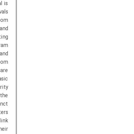
l is
vals
from
 and
ting
gram
 and
ttom
 are
sic
rity
 the
inct
ters
link
eir