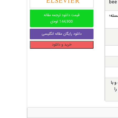
bee 
قیمت دانلود ترجمه مقاله
سته؛
144,900
تومان
دانلود رایگان مقاله انگلیسی
دانلود
خرید و دانلود
ترجمه
مقاله
دسته
بندی
دینامیک
از
و با
طریق
را
الگوریتم
کلونی
زنبور
عسل