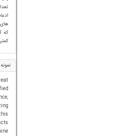
های 
که ک
کمتر
نمونه 
reat
fied
nce,
zing
this
ects
hine