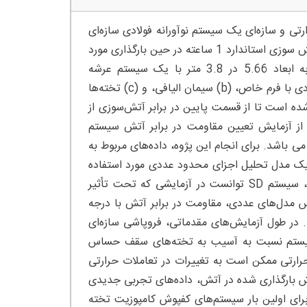
 و سازه‌ای یک سیستم نوآورانه فولادی سازه‌ای
مدولار را ارائه می دهد که متشکل از تیرهای سلولی است که در سناریوی آتش سوزی استاندارد 1 ساعته در حین بارگذاری مورد
آزمایش قرار گرفته است. سیستم مدولار از یک قاب فولادی مستطیلی به ابعاد 5.66 در 3.8 متر با یک سیستم عرشه
ساندویچی فولادی (SD) با مشخصات زیر تشکیل شده است: a) عرشه فولادی با فرم خاص، (b) سیمان الیافی، و (c) تخته‌ها
سازه‌ای افقی آویزان شده است تا از قسمت پایین در برابر آتش‌سوزی از
از آزمایش تعیین مقاومت در برابر آتش سیستم
ازه‌ای تحت بار است که غالبا بر اساس مقاومت در برابر آتش سیستم SD می باشد. برای انجام این پژوه، داده‌های مربوط به
تبارسنجی یک مدل تحلیل اجزای محدود عددی مورد استفاده
قرار گرفت. یافته های بدست آمده از مطالعه حاضر حاکی از آن است که، سیستم SD توانست در آزمایشی که تحت تأثیر
ه‌ای مقاومت کند. بر اساس مدل‌های عددی، مقاومت در برابر آتش با درجه
 در طول آزمایش‌های مقدماتی، فروپاشی سازه‌ای
سیستم نسبت به آسیب به تخته‌های سقف حساس
رتی ممکن است به تغییرات در تعاملات حرارتی
بارگذاری شده در آتش، داده‌های تجربی جدیدی
برای اولین بار سیستم‌های کفپوش کامپوزیت تخته