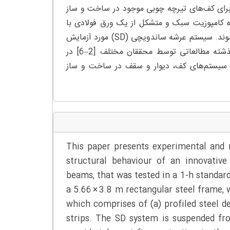
P) توسط [1] به عنوان جایگزینی برای کف‌های تیرچه چوبی موجود در ساخت و ساز
پانل کامپوزیت PSSDB در واقع یک سازه کامپوزیت سبک و متشکل از یک ورق فولادی با
فرم خاص و تخته‌های خشک هستند که با مجموعه‌ای از پیچ‌ها مونتاژ می‌شوند. سیستم عرشه ساندویچی (SD) مورد آزمایش
در این پژوهش، نوعی از سیستم کفپوش کامپوزیت PSSDB است. در گذشته مطالعاتی توسط محققان مختلف [2–6] در
PSSDB برای استفاده به عنوان سیستم‌های کف، دیوار و سقف در ساخت و ساز
This paper presents experimental and n
structural behaviour of an innovative
beams, that was tested in a 1-h standar
a 5.66 × 3.8 m rectangular steel frame, 
which comprises of (a) profiled steel de
strips. The SD system is suspended fr