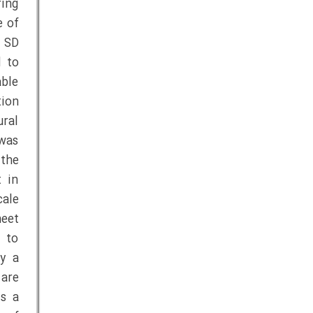
ring
e of
e SD
d to
able
tion
ural
 was
 the
t in
cale
heet
t to
ly a
 are
is a