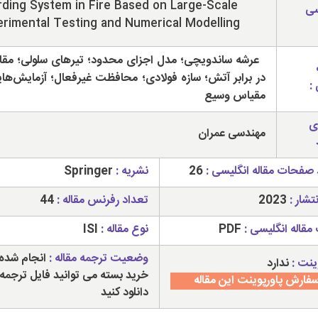
ding System in Fire Based on Large-Scale
سی
rimental Testing and Numerical Modelling
عرشه ساندویچی؛ مدل اجزای محدود؛ تیرهای سلولی؛ مق
در برابر آتش؛ سازه فولادی؛ محافظت غیرفعال؛ آزمایش‌های
:
مقیاس وسیع
ی
مهندسی عمران
 صفحات مقاله انگلیسی :
26
نشریه :
Springer
تشار :
2023
تعداد رفرنس مقاله :
44
مقاله انگلیسی :
PDF
نوع مقاله :
ISI
وضعیت ترجمه مقاله :
انجام شده 
ینت :
ندارد
خرید بسته می توانید فایل ترجمه 
فارش پاورپوینت این مقاله
دانلود کنید