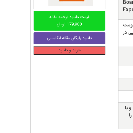
Boar
Expe
قیمت دانلود ترجمه مقاله
179,900
تومان
اومت
ی در
دانلود رایگان مقاله انگلیسی
دانلود
خرید و دانلود
ترجمه
مقاله
رفتار
سیستم
عرشه
و
تخته
فولادی
و با
مرکب
را
در
حریق