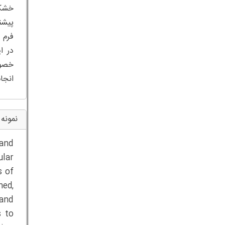
انجا
نمونه 
 and
ular
s of
hed,
 and
s to